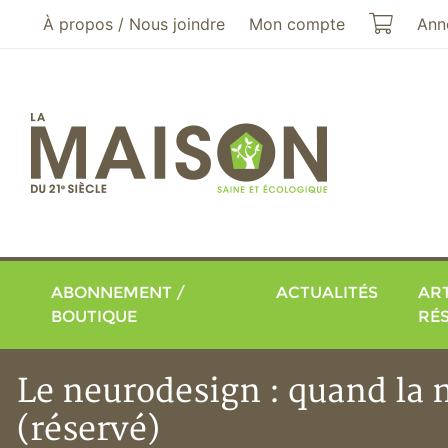
Aller au menu principal
Aller au contenu principal
Mon pa
À propos / Nous joindre
Mon compte
Ann
ABONNEMENT /
ACTUALITÉS
ART
BOUTIQUE
RÉ
Le neurodesign : quand la 
(réservé)