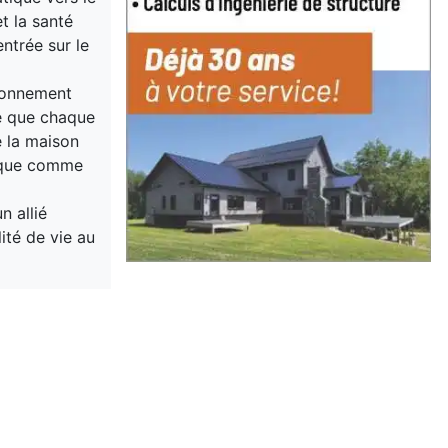
t la santé
entrée sur le
ironnement
ue que chaque
e la maison
i que comme
n allié
lité de vie au