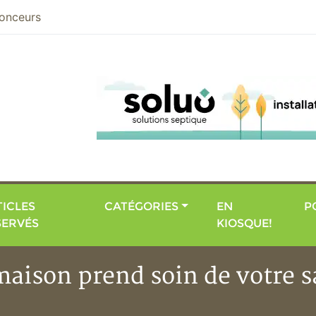
nier
onceurs
ICLES
CATÉGORIES
EN
P
SERVÉS
KIOSQUE!
maison prend soin de votre 