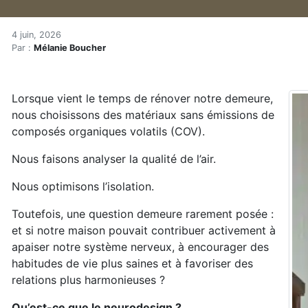
Le neurodesign : quand la 
Accueil
4 juin, 2026
Par :
Mélanie Boucher
Articles
Construction verte
Enveloppe du bâtiment
Lorsque vient le temps de rénover notre demeure,
Le neurodesign : quand la maison prend soin de votre
nous choisissons des matériaux sans émissions de
composés organiques volatils (COV).
Nous faisons analyser la qualité de l’air.
Nous optimisons l’isolation.
Toutefois, une question demeure rarement posée :
et si notre maison pouvait contribuer activement à
apaiser notre système nerveux, à encourager des
habitudes de vie plus saines et à favoriser des
relations plus harmonieuses ?
Qu’est-ce que le neurodesign ?