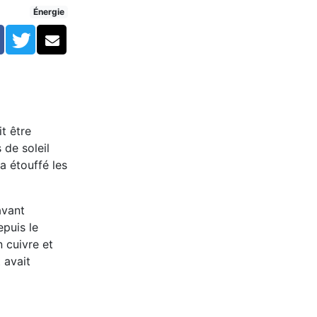
Énergie
Facebook
Twitter
Courriel
t être
 de soleil
a étouffé les
avant
epuis le
n cuivre et
 avait