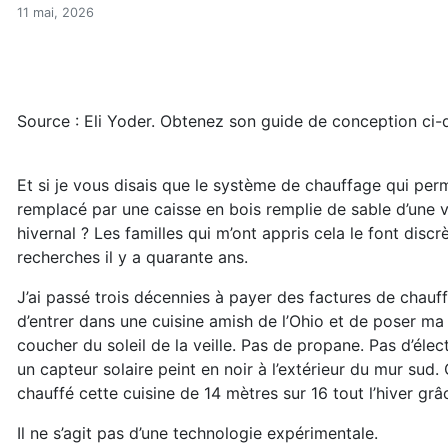
Le chauffage solaire passif
Accueil
11 mai, 2026
Articles
Énergie
Chauffage
Le chauffage solaire passif des Amish (réservé)
Source : Eli Yoder. Obtenez son guide de conception ci-
Et si je vous disais que le système de chauffage qui per
remplacé par une caisse en bois remplie de sable d’une v
hivernal ? Les familles qui m’ont appris cela le font disc
recherches il y a quarante ans.
J’ai passé trois décennies à payer des factures de chauff
d’entrer dans une cuisine amish de l’Ohio et de poser ma
coucher du soleil de la veille. Pas de propane. Pas d’élec
un capteur solaire peint en noir à l’extérieur du mur sud
chauffé cette cuisine de 14 mètres sur 16 tout l’hiver grâ
Il ne s’agit pas d’une technologie expérimentale.