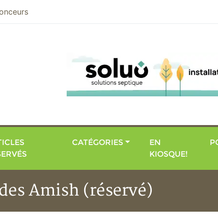
nier
onceurs
ICLES
CATÉGORIES
EN
P
SERVÉS
KIOSQUE!
 des Amish (réservé)