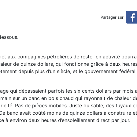
 des Amish (réservé)
Partager sur
dessous.
met aux compagnies pétrolières de rester en activité pourrai
aleur de quinze dollars, qui fonctionne grâce à deux heures
rètement depuis plus d’un siècle, et le gouvernement fédéral 
age qui dépassaient parfois les six cents dollars par mois 
 main sur un banc en bois chaud qui rayonnait de chaleur d
tricité. Pas de pièces mobiles. Juste du sable, des tuyaux e
. Ce banc avait coûté moins de quinze dollars à construire et
ce à environ deux heures d’ensoleillement direct par jour.