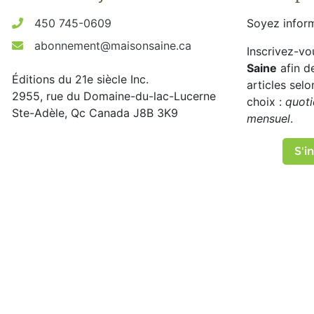
450 745-0609
Soyez inform
abonnement@maisonsaine.ca
Inscrivez-vo
Saine
afin d
Éditions du 21e siècle Inc.
articles sel
2955, rue du Domaine-du-lac-Lucerne
choix :
quoti
Ste-Adèle, Qc Canada J8B 3K9
mensuel
.
S'in