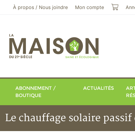
Aller au menu principal
Aller au contenu principal
Mon pa
À propos / Nous joindre
Mon compte
Ann
ABONNEMENT /
ACTUALITÉS
ART
BOUTIQUE
RÉ
Le chauffage solaire passif