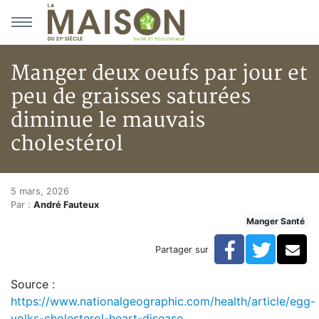
Aller au menu principal
Aller au contenu principal
Manger deux oeufs par jour et
peu de graisses saturées
diminue le mauvais
cholestérol
Manger deux oeufs par jour et 
Accueil
5 mars, 2026
Par :
André Fauteux
Articles
Manger Santé
Actualités
Manger deux oeufs par jour et peu de graisses saturé
Facebook
Twitte
Co
Partager sur
Source :
https://www.nationalgeographic.com/health/article/egg-
yolks-cholesterol-heart-disease