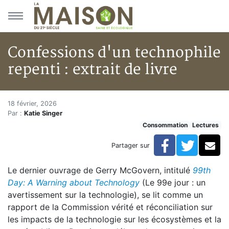
Aller au menu principal
Aller au contenu principal
Confessions d'un technophile
repenti : extrait de livre
Confessions d'un technophile re
Accueil
18 février, 2026
Par :
Katie Singer
Articles
Consommation
Lectures
Lectures
Développement personnel
Facebook
Twitte
Co
Partager sur
Confessions d'un technophile repenti : extrait de livre
Le dernier ouvrage de Gerry McGovern, intitulé
99th
Day: A Warning about Technology
(Le 99e jour : un
avertissement sur la technologie), se lit comme un
rapport de la Commission vérité et réconciliation sur
les impacts de la technologie sur les écosystèmes et la