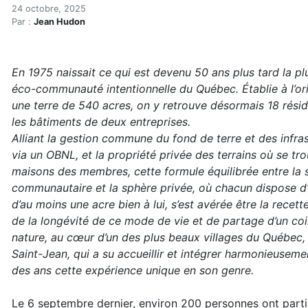
Les plateaux CommunÔTerre
Accueil
24 octobre, 2025
Par :
Jean Hudon
Articles
Maisons saines
Hypersensibilités environnementales
En 1975 naissait ce qui est devenu 50 ans plus tard la p
Les plateaux CommunÔTerre : 50 ans d'histoire
éco-communauté intentionnelle du Québec. Établie à l’ori
une terre de 540 acres, on y retrouve désormais 18 rési
les bâtiments de deux entreprises.
Alliant la gestion commune du fond de terre et des infra
via un OBNL, et la propriété privée des terrains où se tro
maisons des membres, cette formule équilibrée entre la 
communautaire et la sphère privée, où chacun dispose d’
d’au moins une acre bien à lui, s’est avérée être la recet
de la longévité de ce mode de vie et de partage d’un co
nature, au cœur d’un des plus beaux villages du Québec,
Saint-Jean, qui a su accueillir et intégrer harmonieusemen
des ans cette expérience unique en son genre.
Le 6 septembre dernier, environ 200 personnes ont parti