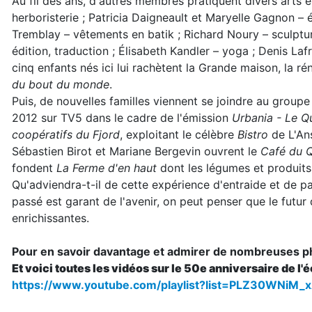
Au fil des ans, d'autres membres pratiquent divers arts 
herboristerie ; Patricia Daigneault et Maryelle Gagnon – 
Tremblay – vêtements en batik ; Richard Noury – sculptur
édition, traduction ; Élisabeth Kandler – yoga ; Denis Laf
cinq enfants nés ici lui rachètent la Grande maison, la ré
du bout du monde
.
Puis, de nouvelles familles viennent se joindre au group
2012 sur TV5 dans le cadre de l'émission
Urbania - Le Q
coopératifs du Fjord
, exploitant le célèbre
Bistro
de L'Ans
Sébastien Birot et Mariane Bergevin ouvrent le
Café du 
fondent
La Ferme d'en haut
dont les légumes et produits 
Qu'adviendra-t-il de cette expérience d'entraide et de p
passé est garant de l'avenir, on peut penser que le futur 
enrichissantes.
Pour en savoir davantage et admirer de nombreuses p
Et voici toutes les vidéos sur le 50e anniversaire de l
https://www.youtube.com/playlist?list=PLZ30WN