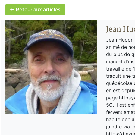
Retour aux articles
Jean Hu
Jean Hudon e
animé de nom
du plus de ge
manuel d'ins
travaillé de
traduit une 
québécoise d
en est depui
page https:
5G. Il est e
fervent amat
habite depu
joindre via i
https://tin