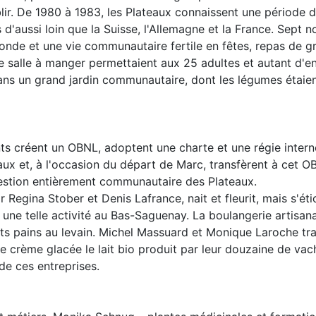
blir. De 1980 à 1983, les Plateaux connaissent une période 
'aussi loin que la Suisse, l'Allemagne et la France. Sept n
de et une vie communautaire fertile en fêtes, repas de g
e salle à manger permettaient aux 25 adultes et autant d'e
 dans un grand jardin communautaire, dont les légumes étaie
nts créent un OBNL, adoptent une charte et une régie inter
ux et, à l'occasion du départ de Marc, transfèrent à cet O
 gestion entièrement communautaire des Plateaux.
r Regina Stober et Denis Lafrance, nait et fleurit, mais s'ét
er une telle activité au Bas-Saguenay. La boulangerie artisan
s pains au levain. Michel Massuard et Monique Laroche tr
e crème glacée le lait bio produit par leur douzaine de vac
de ces entreprises.