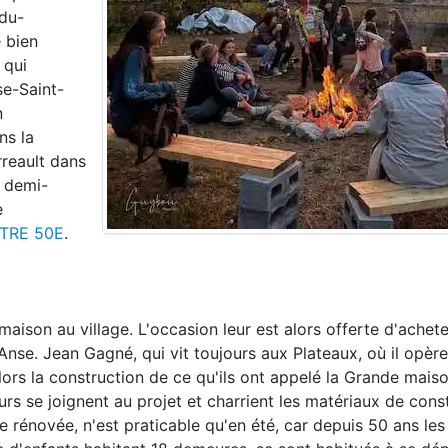
-du-
 bien
 qui
se-Saint-
n
ns la
reault dans
r demi-
e
TRE 50E
.
ison au village. L'occasion leur est alors offerte d'achete
Anse. Jean Gagné, qui vit toujours aux Plateaux, où il opèr
lors la construction de ce qu'ils ont appelé la Grande maiso
leurs se joignent au projet et charrient les matériaux de cons
e rénovée, n'est praticable qu'en été, car depuis 50 ans les