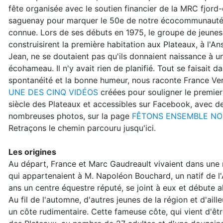
fête organisée avec le soutien financier de la MRC fjord
saguenay pour marquer le 50e de notre écocommunauté
connue. Lors de ses débuts en 1975, le groupe de jeunes
construisirent la première habitation aux Plateaux, à l'An
Jean, ne se doutaient pas qu'ils donnaient naissance à u
écohameau. Il n'y avait rien de planifié. Tout se faisait da
spontanéité et la bonne humeur, nous raconte France Ver
UNE DES CINQ VIDÉOS
créées pour souligner le premie
siècle des Plateaux et accessibles sur Facebook, avec d
nombreuses photos, sur la page
FÊTONS ENSEMBLE NO
Retraçons le chemin parcouru jusqu'ici.
Les origines
Au départ, France et Marc Gaudreault vivaient dans une ma
qui appartenaient à M. Napoléon Bouchard, un natif de l'
ans un centre équestre réputé, se joint à eux et débute a
Au fil de l'automne, d'autres jeunes de la région et d'ail
un côte rudimentaire. Cette fameuse côte, qui vient d'êtr