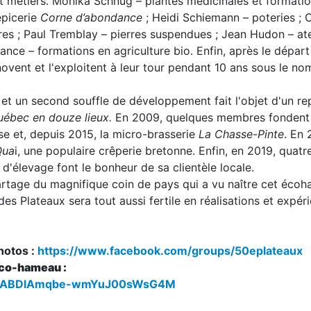
et métiers. Monika Schnug – plantes médicinales et formati
épicerie
Corne d’abondance
; Heidi Schiemann – poteries ; 
es ; Paul Tremblay – pierres suspendues ; Jean Hudon – atel
rance – formations en agriculture bio. Enfin, après le dépar
novent et l'exploitent à leur tour pendant 10 ans sous le no
e et un second souffle de développement fait l'objet d'un r
uébec en douze lieux.
En 2009, quelques membres fonden
e et, depuis 2015, la micro-brasserie
La Chasse-Pinte
. En 
Qua
i, une populaire crêperie bretonne. Enfin, en 2019, qua
d'élevage font le bonheur de sa clientèle locale.
artage du magnifique coin de pays qui a vu naître cet écoh
des Plateaux sera tout aussi fertile en réalisations et expér
hotos :
https://www.facebook.com/groups/50eplateaux
'éco-hameau :
iM_xABDlAmqbe-wmYuJ00sWsG4M