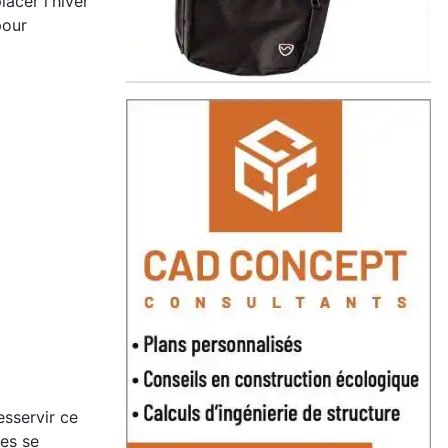
acer l'hiver
pour
esservir ce
res se