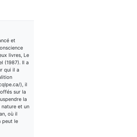
ancé et
conscience
ux livres, Le
 (1987). Il a
 qui il a
lition
lpe.ca/), il
offés sur la
uspendre la
 nature et un
n, où il
 peut le