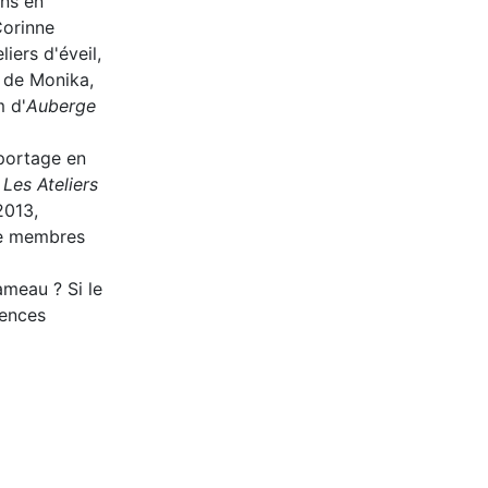
ons en
Corinne
iers d'éveil,
t de Monika,
m d'
Auberge
eportage en
t
Les Ateliers
2013,
tre membres
ameau ? Si le
iences