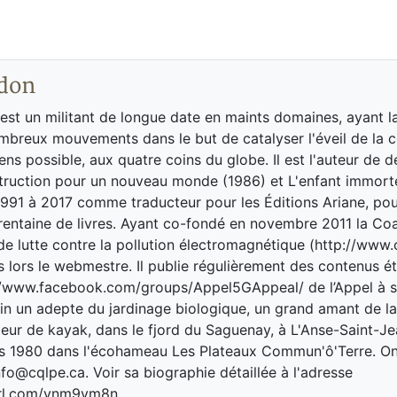
don
st un militant de longue date en maints domaines, ayant l
breux mouvements dans le but de catalyser l'éveil de la 
ns possible, aux quatre coins du globe. Il est l'auteur de de
truction pour un nouveau monde (1986) et L'enfant immortel
 1991 à 2017 comme traducteur pour les Éditions Ariane, pour
trentaine de livres. Ayant co-fondé en novembre 2011 la Coa
e lutte contre la pollution électromagnétique (http://www.cq
s lors le webmestre. Il publie régulièrement des contenus ét
//www.facebook.com/groups/Appel5GAppeal/ de l’Appel à s
nfin un adepte du jardinage biologique, un grand amant de la
eur de kayak, dans le fjord du Saguenay, à L'Anse-Saint-Jea
is 1980 dans l'écohameau Les Plateaux Commun'ô'Terre. On
nfo@cqlpe.ca. Voir sa biographie détaillée à l'adresse
yurl.com/ynm9vm8n