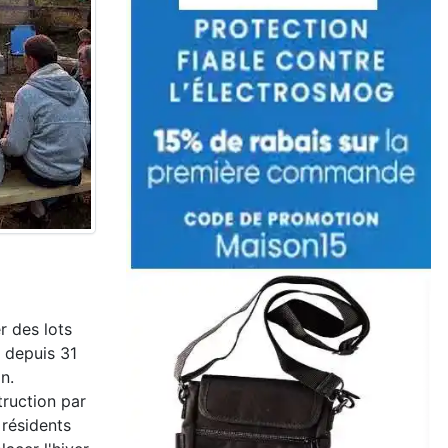
r des lots
e depuis 31
n.
truction par
 résidents