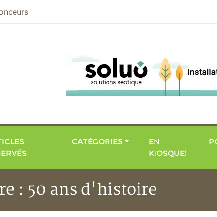
nier
onceurs
ICLES
CATÉGORIES
EN
P
SERVÉS
KIOSQUE!
 : 50 ans d'histoire