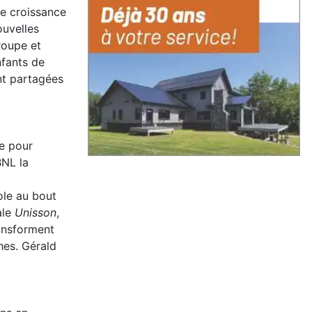
de croissance
ouvelles
roupe et
nfants de
nt partagées
ne pour
BNL la
iole au bout
ale
Unisson
,
ansforment
hes. Gérald