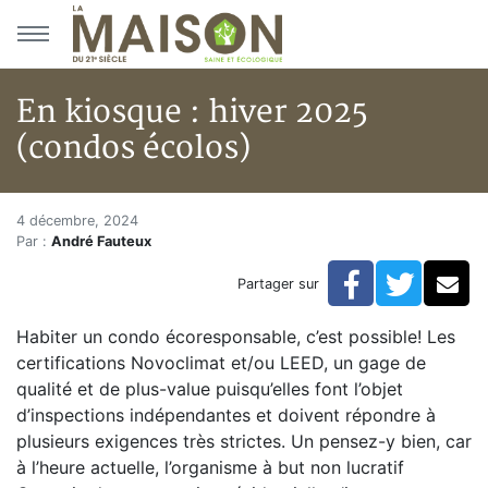
Aller au menu principal
Aller au contenu principal
En kiosque : hiver 2025
(condos écolos)
En kiosque : hiver 2025 (condo
Accueil
4 décembre, 2024
Par :
André Fauteux
Articles
En kiosque
Facebook
Twitte
Co
Partager sur
En kiosque : hiver 2025 (condos écolos)
Habiter un condo écoresponsable, c’est possible! Les
certifications Novoclimat et/ou LEED, un gage de
qualité et de plus-value puisqu’elles font l’objet
d’inspections indépendantes et doivent répondre à
plusieurs exigences très strictes. Un pensez-y bien, car
à l’heure actuelle, l’organisme à but non lucratif