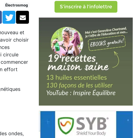
our « débutants »
Électrosmog
S'inscrire à l'infolettre
Facebook
Twitter
Courriel
 nouveau et
voir choisir
ences
i circule
où commencer
n effort
gnétiques
 des ondes,