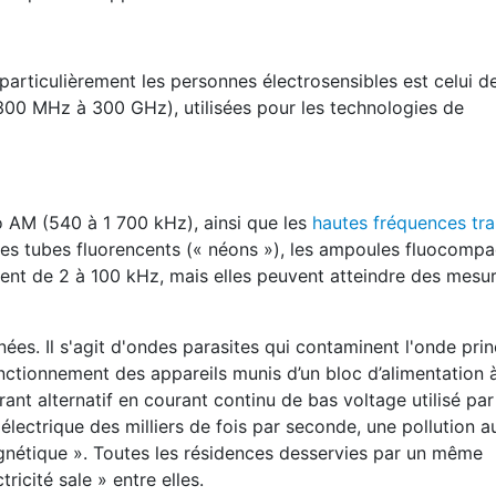
articulièrement les personnes électrosensibles est celui d
(300 MHz à 300 GHz), utilisées pour les technologies de
io AM (540 à 1 700 kHz), ainsi que les
hautes fréquences tra
es tubes fluorencents (« néons »), les ampoules fluocompac
ent de 2 à 100 kHz, mais elles peuvent atteindre des mesur
ées. Il s'agit d'ondes parasites qui contaminent l'onde prin
onctionnement des appareils munis d’un bloc d’alimentation
urant alternatif en courant continu de bas voltage utilisé par
lectrique des milliers de fois par seconde, une pollution a
magnétique ». Toutes les résidences desservies par un même
ricité sale » entre elles.