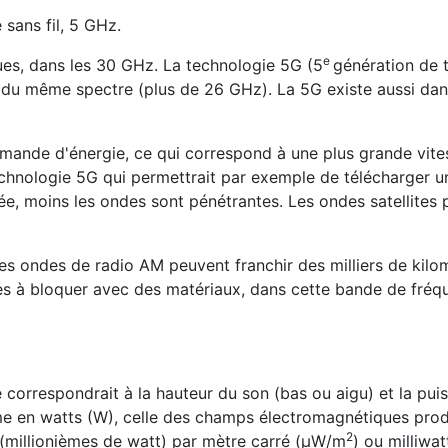
 sans fil, 5 GHz.
e
ques, dans les 30 GHz. La technologie 5G (5
génération de 
es du même spectre (plus de 26 GHz). La 5G existe aussi dan
demande d'énergie, ce qui correspond à une plus grande vit
echnologie 5G qui permettrait par exemple de télécharger un
ée, moins les ondes sont pénétrantes. Les ondes satellites 
Les ondes de radio AM peuvent franchir des milliers de kilo
es à bloquer avec des matériaux, dans cette bande de fréq
 correspondrait à la hauteur du son (bas ou aigu) et la pui
ime en watts (W), celle des champs électromagnétiques prod
2
 (millionièmes de watt) par mètre carré (µW/m
) ou milliwat