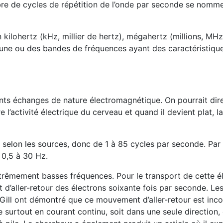
bre de cycles de répétition de l’onde par seconde se nomm
kilohertz (kHz, millier de hertz), mégahertz (millions, MHz
 une ou des bandes de fréquences ayant des caractéristiqu
nts échanges de nature électromagnétique. On pourrait dir
e l’activité électrique du cerveau et quand il devient plat, l
 selon les sources, donc de 1 à 85 cycles par seconde. Par
 0,5 à 30 Hz.
extrêmement basses fréquences. Pour le transport de cette él
t d’aller-retour des électrons soixante fois par seconde. Le
Gill ont démontré que ce mouvement d’aller-retour est inc
ne surtout en courant continu, soit dans une seule direction