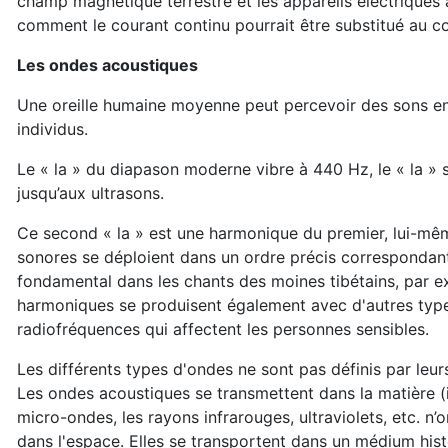
champ magnétique terrestre et les appareils électriques à
comment le courant continu pourrait être substitué au coura
Les ondes acoustiques
Une oreille humaine moyenne peut percevoir des sons ent
individus.
Le « la » du diapason moderne vibre à 440 Hz, le « la » s
jusqu’aux ultrasons.
Ce second « la » est une harmonique du premier, lui-mê
sonores se déploient dans un ordre précis correspondan
fondamental dans les chants des moines tibétains, par ex
harmoniques se produisent également avec d'autres types
radiofréquences qui affectent les personnes sensibles.
Les différents types d'ondes ne sont pas définis par leur
Les ondes acoustiques se transmettent dans la matière (in
micro-ondes, les rayons infrarouges, ultraviolets, etc. n
dans l'espace. Elles se transportent dans un médium hist