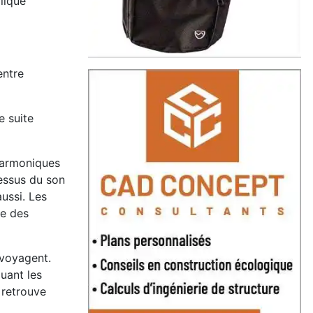
lique
entre
e suite
harmoniques
essus du son
ussi. Les
ue des
 voyagent.
uant les
 retrouve