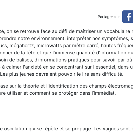
sibilité : notions de base p
Partager sur
pour « débutants »
té, on se retrouve face au défi de maîtriser un vocabulaire
rendre notre environnement, interpréter nos symptômes, sa
ligauss, mégahertz, microwatts par mètre carré, hautes fréqu
 donner de la tête et que l'immense quantité d'information qu
soin de balises, d’informations pratiques pour savoir par 
se à calmer l'anxiété en se concentrant sur l'essentiel, dans u
Les plus jeunes devraient pouvoir le lire sans difficulté.
se sur la théorie et l'identification des champs électroma
re utiliser et comment se protéger dans l’immédiat.
ne oscillation qui se répète et se propage. Les vagues sont