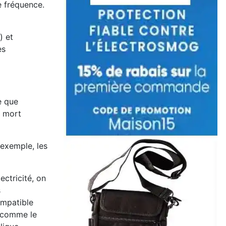
e fréquence.
) et
es
e que
a mort
 exemple, les
ectricité, on
s
ompatible
, comme le