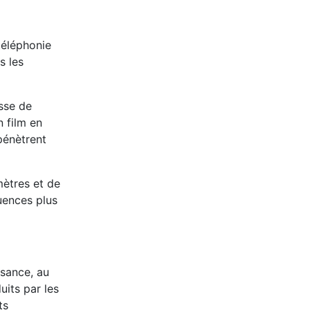
téléphonie
s les
esse de
 film en
pénètrent
mètres et de
uences plus
ssance, au
uits par les
ts