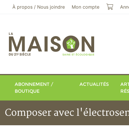
Aller au menu principal
Aller au contenu principal
Mon pa
À propos / Nous joindre
Mon compte
Ann
ABONNEMENT /
ACTUALITÉS
ART
BOUTIQUE
RÉ
Composer avec l'électrosen