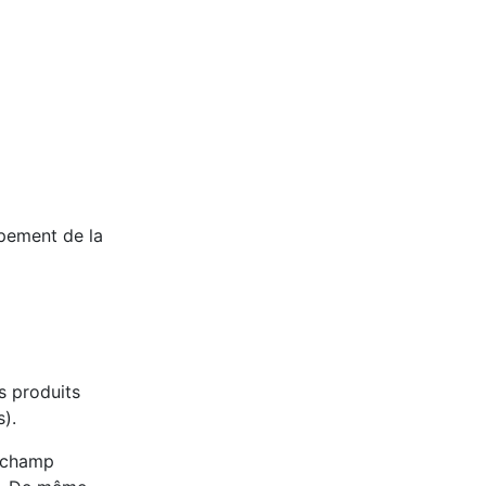
pement de la
s produits
).
n champ