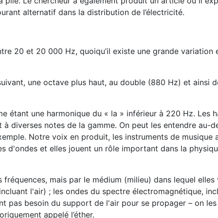
 pile. Le chercheur a également produit un article où il exp
nt alternatif dans la distribution de l’électricité.
re 20 et 20 000 Hz, quoiqu’il existe une grande variation 
uivant, une octave plus haut, au double (880 Hz) et ainsi d
me étant une harmonique du « la » inférieur à 220 Hz. Les 
t à diverses notes de la gamme. On peut les entendre au-d
emple. Notre voix en produit, les instruments de musique a
 d'ondes et elles jouent un rôle important dans la physiq
s fréquences, mais par le médium (milieu) dans lequel elles
cluant l'air) ; les ondes du spectre électromagnétique, incl
’ont pas besoin du support de l'air pour se propager – on les
oriquement appelé l’éther.