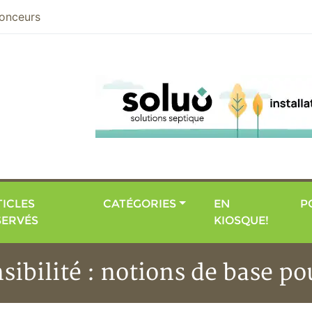
nier
onceurs
ICLES
CATÉGORIES
EN
P
SERVÉS
KIOSQUE!
sibilité : notions de base p