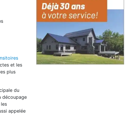
es
nsitoires
tes et les
es plus
cipale du
 à découpage
 les
ussi appelée