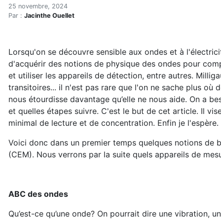
Composer avec l'électrosen
Accueil
25 novembre, 2024
Par :
Jacinthe Ouellet
Articles
Électrosmog
Composer avec l'électrosensibilité : notions de base 
Lorsqu'on se découvre sensible aux ondes et à l'électrici
d'acquérir des notions de physique des ondes pour comp
et utiliser les appareils de détection, entre autres. Mil
transitoires... il n'est pas rare que l'on ne sache plus où
nous étourdisse davantage qu’elle ne nous aide. On a be
et quelles étapes suivre. C'est le but de cet article. Il vi
minimal de lecture et de concentration. Enfin je l'espère. 
Voici donc dans un premier temps quelques notions de ba
(CEM). Nous verrons par la suite quels appareils de mesu
ABC des ondes
Qu’est-ce qu’une onde? On pourrait dire une vibration, u