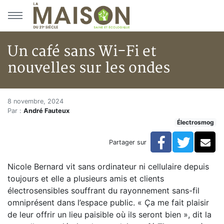
Aller au menu principal
Aller au contenu principal
Un café sans Wi-Fi et
nouvelles sur les ondes
Un café sans Wi-Fi et nouvelle
Accueil
8 novembre, 2024
Par :
André Fauteux
Articles
Électrosmog
Actualités
Un café sans Wi-Fi et nouvelles sur les ondes
Facebook
Twitte
Co
Partager sur
Nicole Bernard vit sans ordinateur ni cellulaire depuis
toujours et elle a plusieurs amis et clients
électrosensibles souffrant du rayonnement sans-fil
omniprésent dans l’espace public. « Ça me fait plaisir
de leur offrir un lieu paisible où ils seront bien », dit la