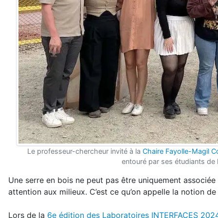
Le professeur-chercheur invité à la
Chaire Fayolle-Magil Co
entouré par ses étudiants de l
Une serre en bois ne peut pas être uniquement associée
attention aux milieux. C’est ce qu’on appelle la notion d
Lors de la
6e édition des Laboratoires INTERFACES 202