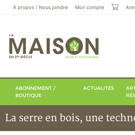
Aller au menu principal
Aller au contenu principal
Mon pa
À propos / Nous joindre
Mon compte
Ann
ABONNEMENT /
ACTUALITÉS
ART
BOUTIQUE
RÉ
La serre en bois, une tech