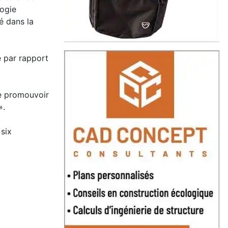
logie
é dans la
e par rapport
de promouvoir
».
 six