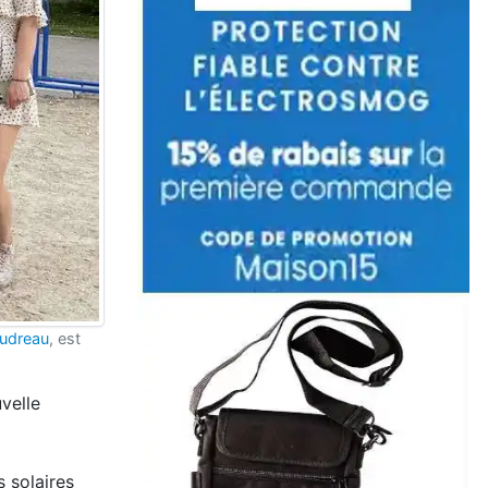
udreau
, est
velle
s solaires