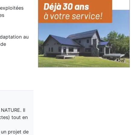
nexploitées
es
adaptation au
 de
 NATURE. Il
tes) tout en
 un projet de