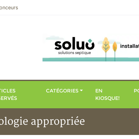
nier
onceurs
ICLES
CATÉGORIES
EN
P
SERVÉS
KIOSQUE!
nologie appropriée