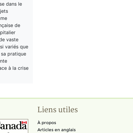
se dans le
jets
mme
nçaise de
italier
 de vaste
si variés que
e sa pratique
ente
ce à la crise
Liens utiles
À propos
Articles en anglais