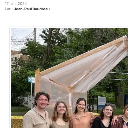
La serre en bois, une tech
Accueil
17 juin, 2024
Par :
Jean-Paul Boudreau
Articles
Actualités
La serre en bois, une technologie appropriée