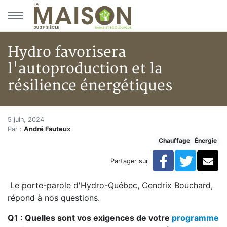
Aller au menu principal
Aller au contenu principal
Hydro favorisera
l'autoproduction et la
résilience énergétiques
Hydro favorisera l'autoproducti
Accueil
5 juin, 2024
Par :
André Fauteux
Articles
Chauffage
Énergie
Énergie
Chauffage
Facebook
Twitte
Co
Partager sur
Hydro favorisera l'autoproduction et la résilience éne
Le porte-parole d'Hydro-Québec, Cendrix Bouchard,
répond à nos questions.
Q1 : Quelles sont vos exigences de votre
programme