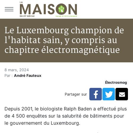
Aller au menu principal
Aller au contenu principal
Le Luxembourg champion de
l'habitat sain, y compris au
chapitre électromagnétique
Le Luxembourg champion de l'h
Accueil
8 mars, 2024
Par :
André Fauteux
Articles
Électrosmog
Actualités
Le Luxembourg champion de l'habitat sain, y compris
Facebook
Twitte
Co
Partager sur
Depuis 2001, le biologiste Ralph Baden a effectué plus
de 4 500 enquêtes sur la salubrité de bâtiments pour
le gouvernement du Luxembourg.