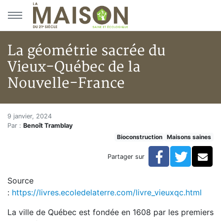
Aller au menu principal
Aller au contenu principal
La géométrie sacrée du
Vieux-Québec de la
Nouvelle-France
La géométrie sacrée du Vieux-
Accueil
9 janvier, 2024
Par :
Benoît Tramblay
Articles
Bioconstruction
Maisons saines
Maisons saines
Hypersensibilités environnementales
Facebook
Twitte
Co
Partager sur
La géométrie sacrée du Vieux-Québec de la Nouvelle
Source
:
https://livres.ecoledelaterre.com/livre_vieuxqc.html
La ville de Québec est fondée en 1608 par les premiers