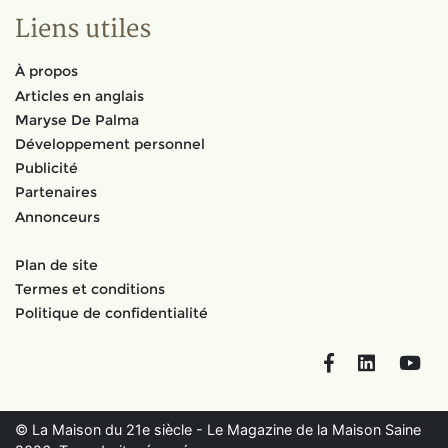
Liens utiles
À propos
Articles en anglais
Maryse De Palma
Développement personnel
Publicité
Partenaires
Annonceurs
Plan de site
Termes et conditions
Politique de confidentialité
Facebook
LinkedIn
You
© La Maison du 21e siècle - Le Magazine de la Maison Saine