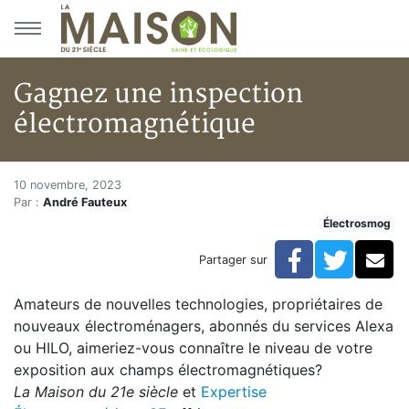
Aller au menu principal
Aller au contenu principal
Gagnez une inspection
électromagnétique
Gagnez une inspection électr
Accueil
10 novembre, 2023
Par :
André Fauteux
Articles
Électrosmog
Électrosmog
Gagnez une inspection électromagnétique
Facebook
Twitte
Co
Partager sur
Amateurs de nouvelles technologies, propriétaires de
nouveaux électroménagers, abonnés du services Alexa
ou HILO, aimeriez-vous connaître le niveau de votre
exposition aux champs électromagnétiques?
La Maison du 21e siècle
et
Expertise