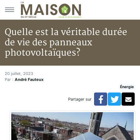
Aller au menu principal
Aller au contenu principal
Quelle est la véritable durée
de vie des panneaux
photovoltaïques?
Quelle est la véritable durée 
Accueil
20 juillet, 2023
Par :
André Fauteux
Articles
Énergie
Énergie
Chauffage
Facebook
Twitte
Co
Partager sur
Quelle est la véritable durée de vie des panneaux pho