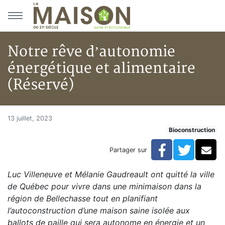
Aller au menu principal
Aller au contenu principal
Notre rêve d’autonomie
énergétique et alimentaire
(Réservé)
Notre rêve d’autonomie énergé
Accueil
13 juillet, 2023
Bioconstruction
Articles
Bioconstruction
Facebook
Twitte
Co
Partager sur
Notre rêve d’autonomie énergétique et alimentaire (R
Luc Villeneuve et Mélanie Gaudreault ont quitté la ville
de Québec pour vivre dans une minimaison dans la
région de Bellechasse tout en planifiant
l’autoconstruction d’une maison saine isolée aux
ballots de paille qui sera autonome en énergie et un