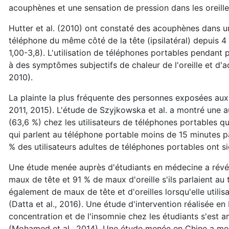
acouphènes et une sensation de pression dans les oreille
Hutter et al. (2010) ont constaté des acouphènes dans un 
téléphone du même côté de la tête (ipsilatéral) depuis 4 
1,00-3,8). L'utilisation de téléphones portables pendant
à des symptômes subjectifs de chaleur de l'oreille et d'aco
2010).
La plainte la plus fréquente des personnes exposées aux
2011, 2015). L'étude de Szyjkowska et al. a montré une 
(63,6 %) chez les utilisateurs de téléphones portables qu
qui parlent au téléphone portable moins de 15 minutes par 
% des utilisateurs adultes de téléphones portables ont si
Une étude menée auprès d'étudiants en médecine a révélé
maux de tête et 91 % de maux d'oreille s'ils parlaient au
également de maux de tête et d'oreilles lorsqu'elle utilis
(Datta et al., 2016). Une étude d'intervention réalisée 
concentration et de l'insomnie chez les étudiants s'est a
(Mohamed et al., 2014). Une étude menée en Chine a mon