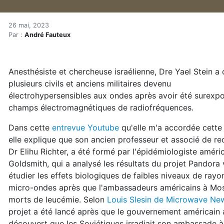
Hypersensibilité électro
Accueil
26 mai, 2023
Par :
André Fauteux
Articles
Électrosmog
Hypersensibilité électromagnétique ou syndrome de
Anesthésiste et chercheuse israélienne, Dre Yael Stein a
plusieurs civils et anciens militaires devenu
électrohypersensibles aux ondes après avoir été surexp
champs électromagnétiques de radiofréquences.
Dans cette
entrevue Youtube
qu'elle m'a accordée cette
elle explique que son ancien professeur et associé de re
Dr Elihu Richter, a été formé par l'épidémiologiste améri
Goldsmith, qui a analysé les résultats du projet Pandora 
étudier les effets biologiques de faibles niveaux de ray
micro-ondes après que l'ambassadeurs américains à Mo
morts de leucémie. Selon
Louis Slesin de Microwave Ne
projet a été lancé après que le gouvernement américain 
découvert que les Soviétiques irradiait son ambassade