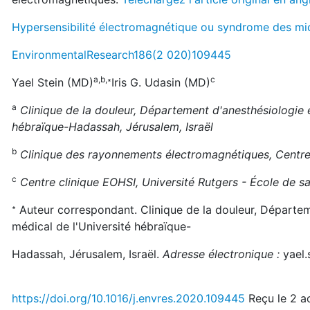
Hypersensibilité électromagnétique ou syndrome des m
Envir
o
nmentalResearch
186
(
2
020
)
109445
a
,
b
,
∗
c
Yael Stein (MD)
Iris G. Udasin (MD)
a
Clinique de la douleur, Département d'anesthésiologie e
hébraïque-Hadassah, Jérusalem, Israël
b
Clinique des rayonnements électromagnétiques, Centre 
c
Centre clinique EOHSI, Université Rutgers - École de sa
∗
Auteur correspondant. Clinique de la douleur, Départem
médical de l'Université hébraïque-
Hadassah, Jérusalem, Israël.
Adresse électronique :
yael.
https
://
d
o
i
.
o
rg
/10.1016/
j
.
envres
.2020.109445
Reçu le 2 a