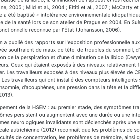
e, 2005 ; Mild et al., 2004 ; Eltiti et al., 2007 ; McCarty et a
que a été baptisé « intolérance environnementale idiopathiqu
 de la santé lors de son atelier de Prague en 2004. En Su
fonctionnelle reconnue par l'État (Johansson, 2006).
 a publié des rapports sur l'exposition professionnelle au
evée souffraient de maux de tête, de troubles du sommeil, d
n de la perspiration et d'une diminution de la libido (Dwye
eurs. Ceux qui étaient exposés à des niveaux relativement f
. Les travailleurs exposés à des niveaux plus élevés de C
Les travailleurs qui ont installé des compteurs intelligents s
nsomnie, d’acouphènes, une pression dans la tête et la diffi
2013).
loppement de la HSEM : au premier stade, des symptômes tra
tômes persistent ou augmentent avec une durée ou une inte
ômes neurologiques invalidants sont déclenchés après une 
ale autrichienne (2012) reconnaît que les problèmes de so
fficultés de concentration, les problèmes de mémoire, ainsi q