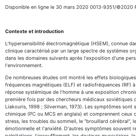
Disponible en ligne le 30 mars 2020 0013-9351/©2020 Pu
Contexte et introduction
L'hypersensibilité électromagnétique (HSEM), connue da
clinique caractérisé par un large spectre de systèmes o
dans les domaines suivants après l'exposition d'une p
l'environnement.
De nombreuses études ont montré les effets biologiques
fréquences magnétiques (ELF) et radiofréquences (RF) à 
réponse systémique de l'homme à une exposition chroniqu
première fois par des chercheurs médicaux soviétiques d
Liakouris, 1998 ; Silverman, 1973). Les symptômes sont si
chimique (PC ou MCS en anglais) et comprennent ceux du
stress, les troubles du sommeil, le "brouillard cérébral", le
émotionnelle et l'anxiété. D'autres symptômes souvent res
palpitations, l'essoufflement, les douleurs musculaires, la