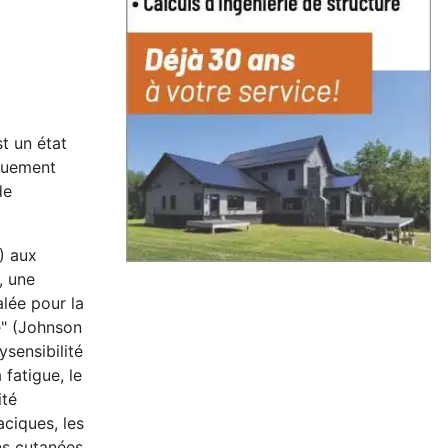
t un état
iquement
de
) aux
, une
lée pour la
e" (Johnson
ysensibilité
fatigue, le
ité
aciques, les
ons cutanées