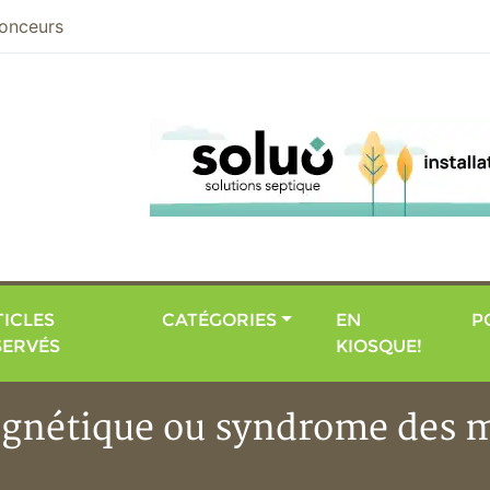
nier
onceurs
ICLES
CATÉGORIES
EN
P
SERVÉS
KIOSQUE!
agnétique ou syndrome des 