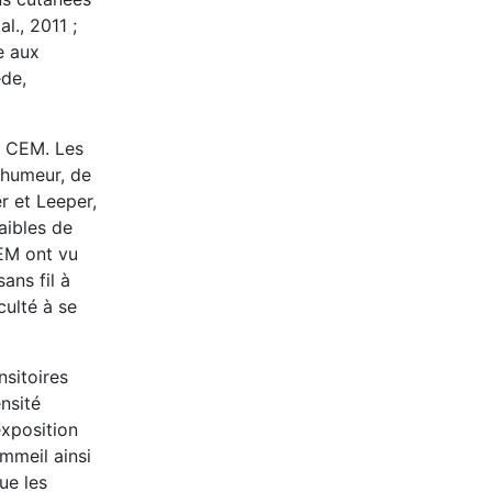
l., 2011 ;
e aux
ède,
x CEM. Les
'humeur, de
r et Leeper,
aibles de
EM ont vu
ans fil à
culté à se
nsitoires
nsité
exposition
mmeil ainsi
ue les