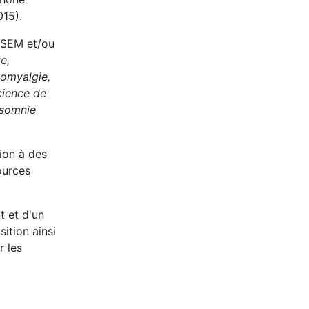
015).
HSEM et/ou
e,
romyalgie,
cience de
nsomnie
ion à des
ources
t et d'un
ition ainsi
r les