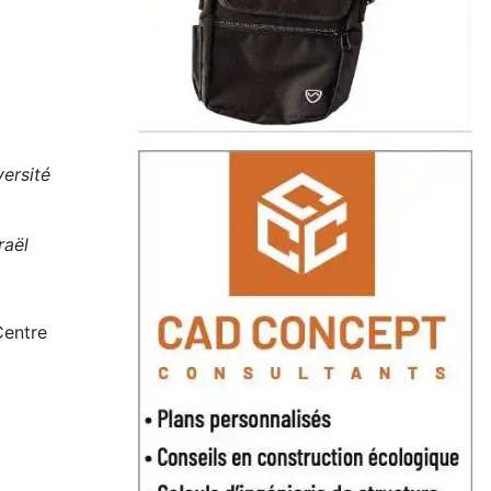
versité
raël
Centre