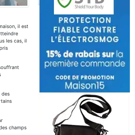
aison, il est
atteindre
s les cas, il
pris
souffrant
s
u des
rtains
ar
s des champs