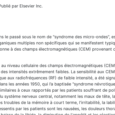
blié par Elsevier Inc.
ns le passé sous le nom de "syndrome des micro-ondes", es
rganiques multiples non spécifiques qui se manifestent typ
ersonne à des champs électromagnétiques (CEM) provenant 
 au niveau cellulaire des champs électromagnétiques (CEM
des intensités extrêmement faibles. La sensibilité aux CEM
e aux radiofréquences (RF) de faible intensité, a été signa
ans les années 1950, qui l’a baptisée "syndrome névrotiqu
milaires à ceux rapportés par les patients souffrant de pol
 système nerveux central, notamment les maux de tête, la 
s troubles de la mémoire à court terme, l'irritabilité, la labil
sentis par les patients sont les nausées, les douleurs thor
 baisse de la libido, la diminution de l'appétit et les réacti