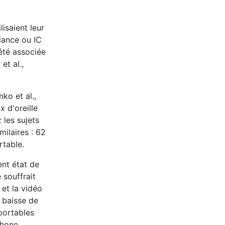
isaient leur
fiance ou IC
été associée
et al.,
ko et al.,
 d'oreille
 les sujets
milaires : 62
rtable.
ent état de
 souffrait
 et la vidéo
a baisse de
 portables
phone