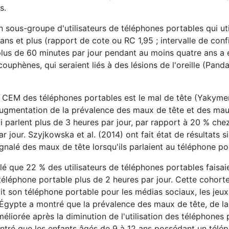
s.
sous-groupe d'utilisateurs de téléphones portables qui util
ans et plus (rapport de cote ou RC 1,95 ; intervalle de con
 plus de 60 minutes par jour pendant au moins quatre ans a 
uphènes, qui seraient liés à des lésions de l'oreille (Panda 
 CEM des téléphones portables est le mal de tête (Yakymen
augmentation de la prévalence des maux de tête et des maux
i parlent plus de 3 heures par jour, par rapport à 20 % chez
jour. Szyjkowska et al. (2014) ont fait état de résultats si
gnalé des maux de tête lorsqu'ils parlaient au téléphone po
 que 22 % des utilisateurs de téléphones portables faisai
 téléphone portable plus de 2 heures par jour. Cette cohorte
ait son téléphone portable pour les médias sociaux, les jeux
en Égypte a montré que la prévalence des maux de tête, de l
méliorée après la diminution de l'utilisation des téléphones
tré que les enfants âgés de 9 à 12 ans possédant un télé