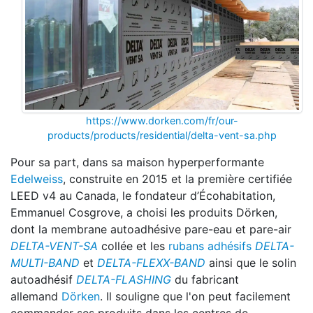
https://www.dorken.com/fr/our-
products/products/residential/delta-vent-sa.php
Pour sa part, dans sa maison hyperperformante
Edelweiss
, construite en 2015 et la première certifiée
LEED v4 au Canada, le fondateur d’Écohabitation,
Emmanuel Cosgrove, a choisi les produits Dörken,
dont la membrane autoadhésive pare-eau et pare-air
DELTA-VENT-SA
collée et les
rubans adhésifs
DELTA-
MULTI-BAND
et
DELTA-FLEXX-BAND
ainsi que le solin
autoadhésif
DELTA-FLASHING
du fabricant
allemand
Dörken
. Il souligne que l'on peut facilement