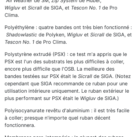
All Weather
de 3M,
Zip System
de Huber,
Wigluv
et
Sicrall
de SIGA, et
Tescon No. 1
de Pro
Clima.
Polyéthylène : quatre bandes ont très bien fonctionné :
Shadowlastic
de Polyken,
Wigluv
et
Sicrall
de SIGA, et
Tescon No. 1
de Pro Clima.
Polystyrène extrudé (PSX) : ce test m'a appris que le
PSX est l'un des substrats les plus difficiles à coller,
encore plus difficile que l'OSB. La meilleure des
bandes testées sur PSX était le
Sicrall
de SIGA. (Notez
cependant que SIGA recommande ce ruban pour une
utilisation intérieure uniquement. Le ruban extérieur le
plus performant sur PSX était le
Wigluv
de SIGA.)
Polyisocyanurate revêtu d'aluminium : il est très facile
à coller; presque n'importe quel ruban décent
fonctionnera.