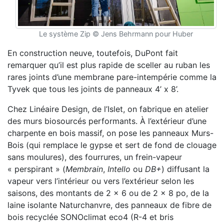
Le système Zip © Jens Behrmann pour Huber
En construction neuve, toutefois, DuPont fait
remarquer qu’il est plus rapide de sceller au ruban les
rares joints d’une membrane pare-intempérie comme la
Tyvek que tous les joints de panneaux 4’ x 8’.
Chez Linéaire Design, de l’Islet, on fabrique en atelier
des murs biosourcés performants. À l’extérieur d’une
charpente en bois massif, on pose les panneaux Murs-
Bois (qui remplace le gypse et sert de fond de clouage
sans moulures), des fourrures, un frein-vapeur
« perspirant » (
Membrain
,
Intello
ou
DB+
) diffusant la
vapeur vers l’intérieur ou vers l’extérieur selon les
saisons, des montants de 2 x 6 ou de 2 x 8 po, de la
laine isolante Naturchanvre, des panneaux de fibre de
bois recyclée SONOclimat eco4 (R-4 et bris