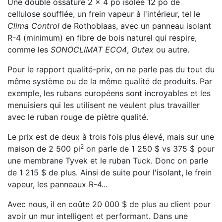
Une double ossature 2 x 4 po isolée 12 po de
cellulose soufflée, un frein vapeur à l'intérieur, tel le
Clima Control
de Rothoblaas, avec un panneau isolant
R-4 (minimum) en fibre de bois naturel qui respire,
comme les
SONOCLIMAT ECO4
,
Gutex
ou autre.
Pour le rapport qualité-prix, on ne parle pas du tout du
même système ou de la même qualité de produits. Par
exemple, les rubans européens sont incroyables et les
menuisiers qui les utilisent ne veulent plus travailler
avec le ruban rouge de piètre qualité.
Le prix est de deux à trois fois plus élevé, mais sur une
2
maison de 2 500 pi
on parle de 1 250 $ vs 375 $ pour
une membrane Tyvek et le ruban Tuck. Donc on parle
de 1 215 $ de plus. Ainsi de suite pour l'isolant, le frein
vapeur, les panneaux R-4...
Avec nous, il en coûte 20 000 $ de plus au client pour
avoir un mur intelligent et performant. Dans une