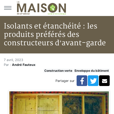
Aller au menu principal
Aller au contenu principal
Isolants et étanchéité : les
produits préférés des
constructeurs d’avant-garde
Isolants et étanchéité : les pr
Accueil
7 avril, 2023
Par :
André Fauteux
Articles
Construction verte
Enveloppe du bâtiment
Construction verte
Enveloppe du bâtiment
Facebook
Twitte
Co
Partager sur
Isolants et étanchéité : les produits préférés des con