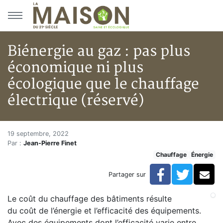
Aller au menu principal
Aller au contenu principal
Biénergie au gaz : pas plus
économique ni plus
écologique que le chauffage
électrique (réservé)
Biénergie au gaz : pas plus éco
Accueil
19 septembre, 2022
Par :
Jean-Pierre Finet
Articles
Chauffage
Énergie
Énergie
Chauffage
Facebook
Twitte
Co
Partager sur
Biénergie au gaz : pas plus économique ni plus écolog
Le coût du chauffage des bâtiments résulte
du coût de l’énergie et l’efficacité des équipements.
Avec des équipements dont l’efficacité varie entre