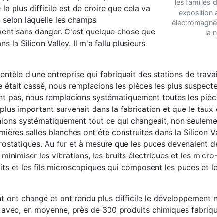
les familles d
la plus difficile est de croire que cela va
exposition
 selon laquelle les champs
électromagnéti
ement sans danger. C'est quelque chose que
la n
 la Silicon Valley. Il m'a fallu plusieurs
entèle d'une entreprise qui fabriquait des stations de travai
tait cassé, nous remplacions les pièces les plus suspectes
t pas, nous remplacions systématiquement toutes les pièc
lus important survenait dans la fabrication et que le taux
nions systématiquement tout ce qui changeait, non seulem
mières salles blanches ont été construites dans la Silicon V
rostatiques. Au fur et à mesure que les puces devenaient d
 minimiser les vibrations, les bruits électriques et les micr
uits et les fils microscopiques qui composent les puces et l
ont changé et ont rendu plus difficile le développement 
i avec, en moyenne, près de 300 produits chimiques fabriq