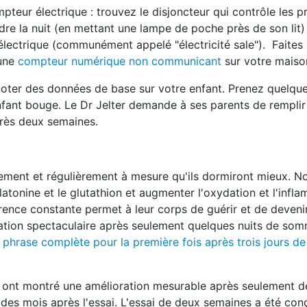
teur électrique : trouvez le disjoncteur qui contrôle les pr
ndre la nuit (en mettant une lampe de poche près de son lit) 
électrique (communément appelé "électricité sale"). Faites i
 une
compteur numérique non communicant
sur votre maiso
oter des données de base sur votre enfant. Prenez quelqu
fant bouge. Le Dr Jelter demande à ses parents de remplir
près deux semaines.
ntement et régulièrement à mesure qu'ils dormiront mieux. 
latonine et le glutathion et augmenter l'oxydation et l'infl
férence constante permet à leur corps de guérir et de deveni
ation spectaculaire après seulement quelques nuits de som
phrase complète pour la première fois après trois jours de
er ont montré une amélioration mesurable après seulement 
 des mois après l'essai. L'essai de deux semaines a été con