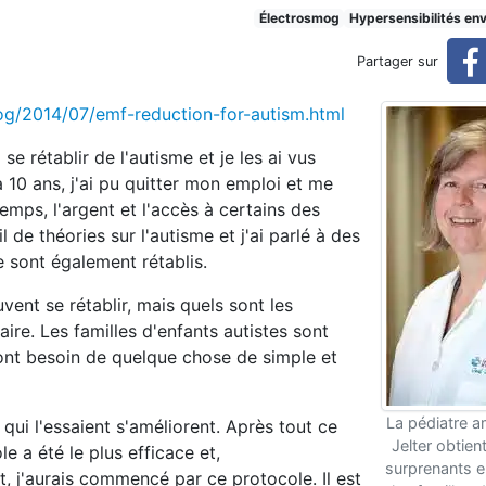
lter contre l'autisme
Électrosmog
Hypersensibilités en
Partager sur
log/2014/07/emf-reduction-for-autism.html
e rétablir de l'autisme et je les ai vus
10 ans, j'ai pu quitter mon emploi et me
temps, l'argent et l'accès à certains des
 de théories sur l'autisme et j'ai parlé à des
e sont également rétablis.
vent se rétablir, mais quels sont les
aire. Les familles d'enfants autistes sont
 ont besoin de quelque chose de simple et
La pédiatre am
qui l'essaient s'améliorent. Après tout ce
Jelter obtien
e a été le plus efficace et,
surprenants e
t, j'aurais commencé par ce protocole. Il est