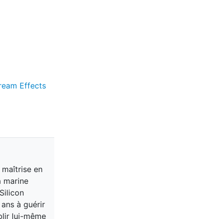
ream Effects
 maîtrise en
a marine
Silicon
 ans à guérir
blir lui-même