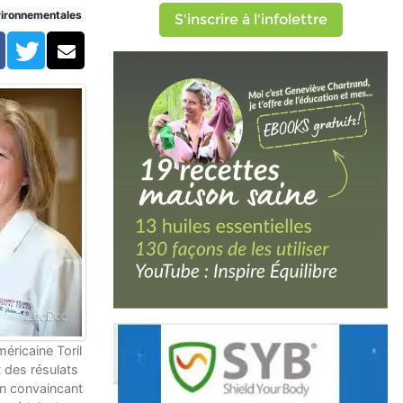
vironnementales
S'inscrire à l'infolettre
Facebook
Twitter
Courriel
éricaine Toril
t des résulats
n convaincant