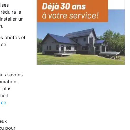
ises
réduira la
nstaller un
n.
es photos et
 ce
Nous savons
ammation.
r plus
meil
 ce
deux
çu pour