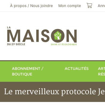
Aller au menu principal
Aller au contenu principal
Mon pa
À propos / Nous joindre
Mon compte
Ann
ABONNEMENT /
ACTUALITÉS
ART
BOUTIQUE
RÉ
Le merveilleux protocole Je