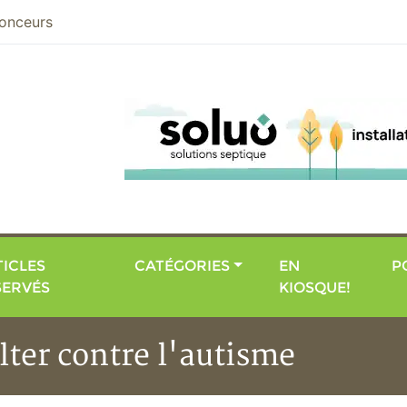
nier
onceurs
ICLES
CATÉGORIES
EN
P
SERVÉS
KIOSQUE!
lter contre l'autisme