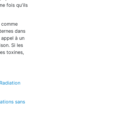
e fois qu'ils
EM comme
xternes dans
e appel à un
son. Si les
es toxines,
Radiation
iations sans