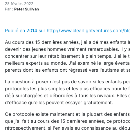
Le merveilleux protocole Je
Accueil
28 février, 2022
Par :
Peter Sullivan
Articles
Électrosmog
Le merveilleux protocole Jelter contre l'autisme
Publié en 2014 sur http://www.clearlightventures.com/b
Au cours des 15 dernières années, j'ai aidé mes enfants à s
devenir des jeunes hommes vraiment remarquables. Il y a 
concentrer sur leur rétablissement à plein temps. J'ai le 
meilleurs experts au monde. J'ai examiné le large éventail
parents dont les enfants ont régressé vers l'autisme et s
La question à poser n'est pas de savoir si les enfants peu
protocoles les plus simples et les plus efficaces pour le f
déjà surchargées et débordées à tous les niveaux. Elles
d'efficace qu'elles peuvent essayer gratuitement.
Ce protocole existe maintenant et la plupart des enfants 
que j'ai fait au cours des 15 dernières années, ce protocol
rétrospectivement, si j'en avais eu connaissance au débu