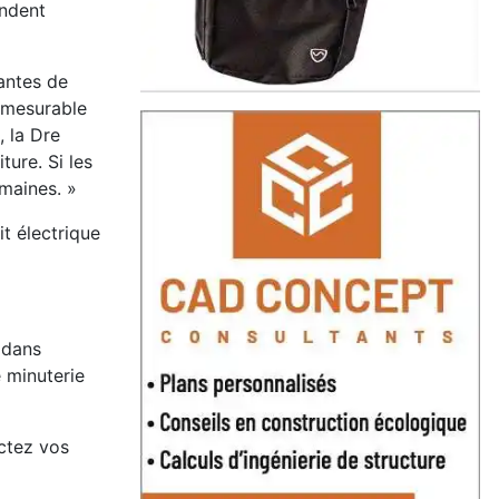
andent
antes de
n mesurable
 la Dre
ture. Si les
emaines. »
t électrique
 dans
e minuterie
ectez vos