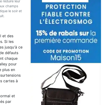
e réduire leur
 aux champs
que le soir et
uit.
l et des
. Si les
es jusqu'à ce
 de défauts
ent chaque
alley pour
e plus en
o-surtensions
es cartes à
normal et
ués par