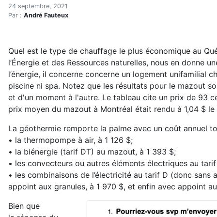
Biénergie aux granules : un
Accueil
24 septembre, 2021
Par :
André Fauteux
Articles
Énergie
Chauffage
Quel est le type de chauffage le plus économique au Qué
Biénergie aux granules : une voie d’avenir ?
l’Énergie et des Ressources naturelles, nous en donne 
l’énergie, il concerne concerne un logement unifamilial c
piscine ni spa. Notez que les résultats pour le mazout s
et d'un moment à l'autre. Le tableau cite un prix de 93 ce
prix moyen du mazout à Montréal était rendu à 1,04 $ le l
La géothermie remporte la palme avec un coût annuel tot
• la thermopompe à air, à 1 126 $;
• la biénergie (tarif DT) au mazout, à 1 393 $;
• les convecteurs ou autres éléments électriques au tarif 
• les combinaisons de l’électricité au tarif D (donc sans 
appoint aux granules, à 1 970 $, et enfin avec appoint a
Bien que