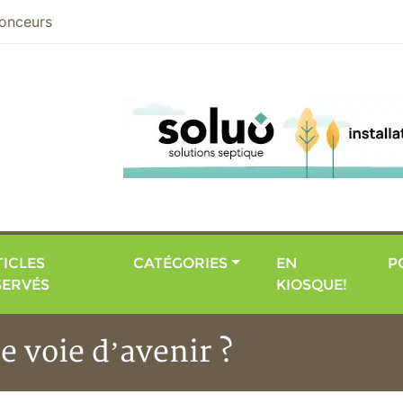
nier
onceurs
ICLES
CATÉGORIES
EN
P
SERVÉS
KIOSQUE!
e voie d’avenir ?