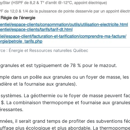
ce : Énergie et Ressources naturelles Québec
 granules et est typiquement de 78 % pour le mazout.
emple dans un poêle aux granules ou un foyer de masse, les 
dière et la fournaise aux granules).
rs systèmes. La géothermie ou le foyer de masse peuvent fa
 $. La combinaison thermopompe et fournaise aux granule
éressantes.
nnées, il serait grand temps de profiter des subventions fé
auffage plus écologique et plus abordable. La thermopomp