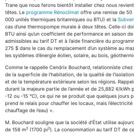
Trane que nous ferons bientôt installer chez nous revie
têtes. Le
programme Rénoclimat
offre une remise de 50 
000 unités thermiques britanniques ou BTU) et la
Subven
cas d’une thermopompe murale à deux têtes. Celle-ci do
BTU ainsi qu’un coefficient de performance en saison de
admissibles au tarif DT et à l’aide financière du progr
275 $ dans le cas du remplacement d’un système au maz
les systèmes d’énergie éolien, solaire, au bois, géother
Comme le rappelle Cendrix Bouchard, relationniste chez
de la superficie de l’habitation, de la qualité de l’iso
et de la température extérieure selon les régions. Rapp
durant la majeure partie de l’année et de 25,882 ¢/kWh 
-12 ou -15 °C), ce qui ne se produit que quelques jours p
prend le relais pour chauffer les locaux, mais l’électricit
chauffage de l’eau) ».
M. Bouchard souligne que la société d’État utilise aujour
2
2
de 158 m
(1700 pi
). La consommation au tarif DT de ce