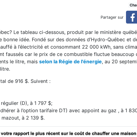
e voie d’avenir ?
Cha
Partager sur
bec? Le tableau ci-dessous, produit par le ministère québ
une bonne idée. Fondé sur des données d’Hydro-Québec et de
hauffé à l’électricité et consommant 22 000 kWh, sans clima
ont faussés car le prix de ce combustible fluctue beaucoup 
nts le litre, mais
selon la Régie de l'énergie
, au 20 septem
itre.
al de 916 $. Suivent :
régulier (D), à 1 797 $;
adhérer à l’option tarifaire DT) avec appoint au gaz , à 1 83
u mazout, à 2 139 $.