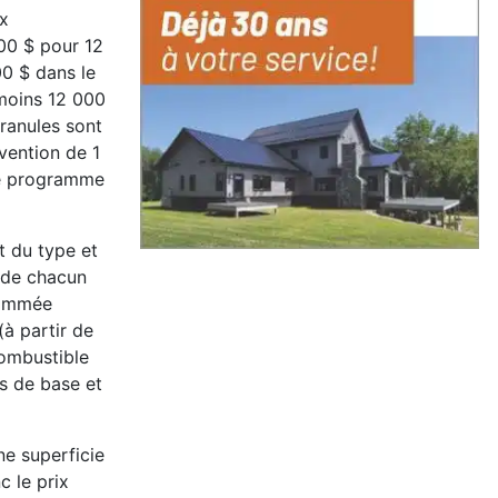
ux
00 $ pour 12
0 $ dans le
 moins 12 000
ranules sont
vention de 1
ce programme
t du type et
n de chacun
nsommée
à partir de
combustible
es de base et
ne superficie
 le prix