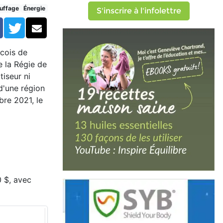
uffage
Énergie
S'inscrire à l'infolettre
Facebook
Twitter
Courriel
écois de
 la Régie de
tiseur ni
d'une région
bre 2021, le
0 $, avec