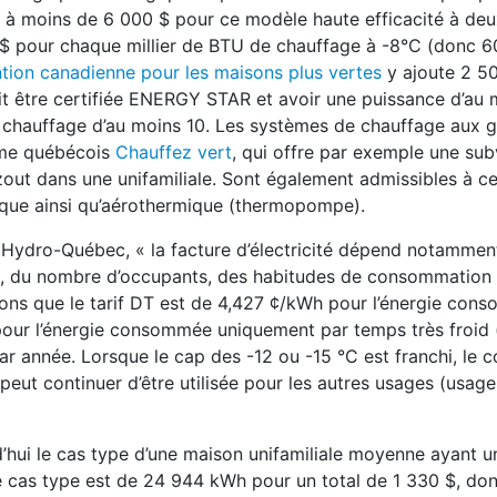
nt à moins de 6 000 $ pour ce modèle haute efficacité à de
$ pour chaque millier de BTU de chauffage à -8°C (donc 6
tion canadienne pour les maisons plus vertes
y ajoute 2 50
it être certifiée ENERGY STAR et avoir une puissance d’au
 chauffage d’au moins 10. Les systèmes de chauffage aux g
amme québécois
Chauffez vert
, qui offre par exemple une sub
out dans une unifamiliale. Sont également admissibles à 
mique ainsi qu’aérothermique (thermopompe).
 Hydro-Québec, « la facture d’électricité dépend notammen
lation, du nombre d’occupants, des habitudes de consommatio
elons que le tarif DT est de 4,427 ¢/kWh pour l’énergie co
pour l’énergie consommée uniquement par temps très froid (
ar année. Lorsque le cap des -12 ou -15 °C est franchi, le 
é peut continuer d’être utilisée pour les autres usages (usag
d’hui le cas type d’une maison unifamiliale moyenne ayant u
 cas type est de 24 944 kWh pour un total de 1 330 $, donc