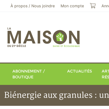
Aller au menu principal
Aller au contenu principal
Mon pa
À propos / Nous joindre
Mon compte
Ann
ABONNEMENT /
ACTUALITÉS
ART
BOUTIQUE
RÉ
Biénergie aux granules : un