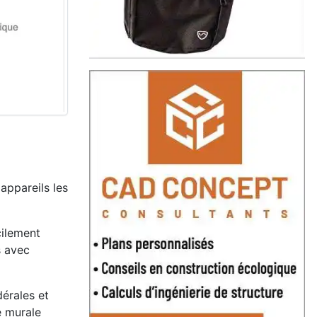
appareils les
cilement
s avec
dérales et
e murale