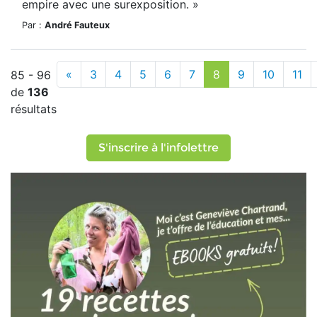
empire avec une surexposition. »
Par :
André Fauteux
«
3
4
5
6
7
8
9
10
11
85 - 96
de
136
résultats
S'inscrire à l'infolettre