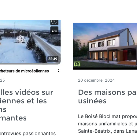
025
20 décembre, 2024
les vidéos sur
Des maisons pa
liennes et les
usinées
ns
Le Boisé Bioclimat propo
rmantes
maisons unifamiliales et 
Sainte-Béatrix, dans Lana
entrevues passionnantes