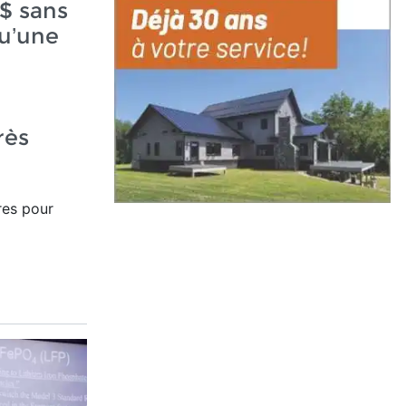
$ sans
qu’une
rès
res pour
.