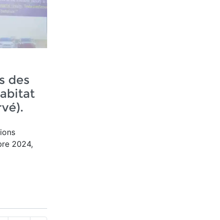
s des
abitat
vé).
tions
bre 2024,