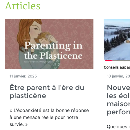
Articles
Accueil
Articles
11 janvier, 2025
10 janvier, 2
Être parent à l’ère du
Nouvel
plasticène
les éo
maiso
« L'écoanxiété est la bonne réponse
perfo
à une menace réelle pour notre
survie. »
Quelques 