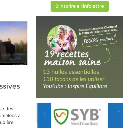
S'inscrire à l'infolettre
ssives
se des
jumelées à
udière.