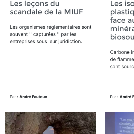
Les leçons du
Les is
scandale de la MIUF
plasti
face a
Les organismes réglementaires sont
minéra
souvent '' capturées '' par les
biosou
entreprises sous leur juridiction.
Carbone in
de flamme 
sont sourc
Par :
André Fauteux
Par :
André 