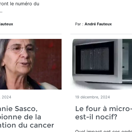
eront le numéro du
..
Fauteux
Par :
André Fauteux
, 2024
19 décembre, 2024
nie Sasco,
Le four à micr
ionne de la
est-il nocif?
tion du cancer
Quel impact ont ces onde