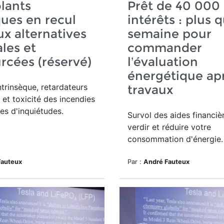
olants
Prêt de 40 000 
ques en recul
intérêts : plus 
ux alternatives
semaine pour
les et
commander
rcées (réservé)
l’évaluation
énergétique ap
trinsèque, retardateurs
travaux
et toxicité des incendies
es d'inquiétudes.
Survol des aides financiè
verdir et réduire votre
consommation d'énergie
Fauteux
Par :
André Fauteux