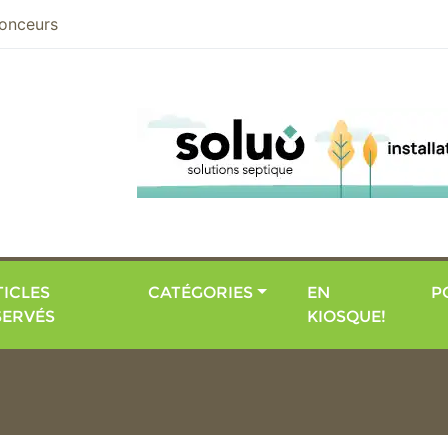
nier
onceurs
ICLES
CATÉGORIES
EN
P
SERVÉS
KIOSQUE!