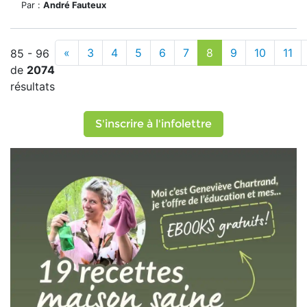
Par :
André Fauteux
«
3
4
5
6
7
8
9
10
11
85 - 96
de
2074
résultats
S'inscrire à l'infolettre