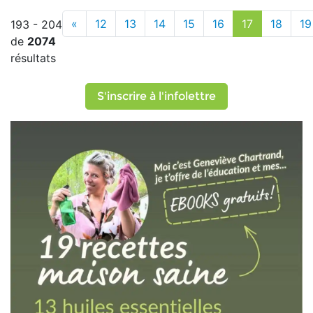
«
12
13
14
15
16
17
18
19
193 - 204
de
2074
résultats
S'inscrire à l'infolettre