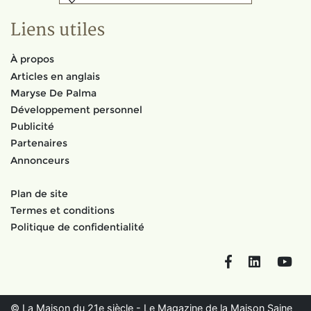
Liens utiles
À propos
Articles en anglais
Maryse De Palma
Développement personnel
Publicité
Partenaires
Annonceurs
Plan de site
Termes et conditions
Politique de confidentialité
Facebook
LinkedIn
You
© La Maison du 21e siècle - Le Magazine de la Maison Saine