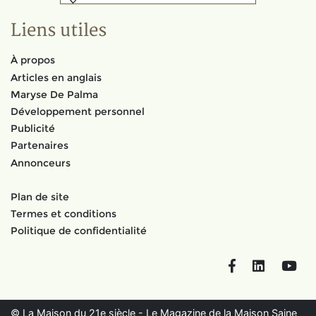
Liens utiles
À propos
Articles en anglais
Maryse De Palma
Développement personnel
Publicité
Partenaires
Annonceurs
Plan de site
Termes et conditions
Politique de confidentialité
Facebook
LinkedIn
You
© La Maison du 21e siècle - Le Magazine de la Maison Saine