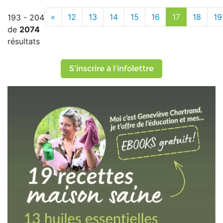
«
12
13
14
15
16
17
18
19
193 - 204
de
2074
résultats
S'inscrire à l'infolettre