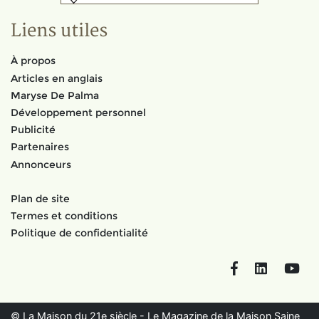
Liens utiles
À propos
Articles en anglais
Maryse De Palma
Développement personnel
Publicité
Partenaires
Annonceurs
Plan de site
Termes et conditions
Politique de confidentialité
Facebook
LinkedIn
You
© La Maison du 21e siècle - Le Magazine de la Maison Saine