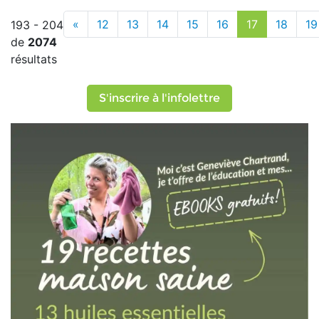
«
12
13
14
15
16
17
18
19
193 - 204
de
2074
résultats
S'inscrire à l'infolettre