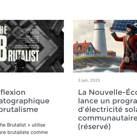
3 juin, 2025
flexion
La Nouvelle-Éc
atographique
lance un prog
 brutalisme
d'électricité sol
communautair
he Brutalist » utilise
(réservé)
ture brutaliste comme