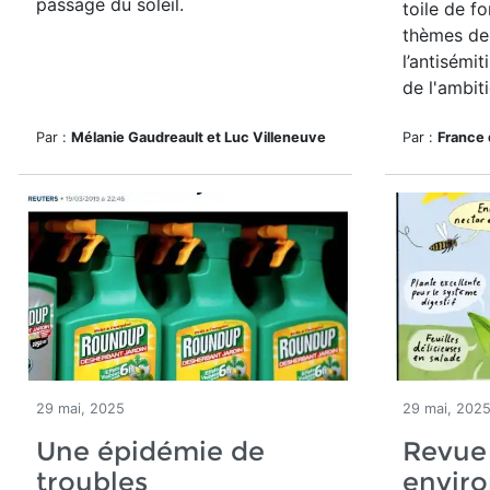
passage du soleil.
toile de f
thèmes de 
l’antisémit
de l'ambiti
Par :
Mélanie Gaudreault et Luc Villeneuve
Par :
France 
29 mai, 2025
29 mai, 202
Une épidémie de
Revue
troubles
envir