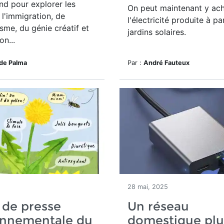
ond pour explorer les
On peut maintenant y ach
l'immigration, de
l'électricité produite à pa
isme, du génie créatif et
jardins solaires.
on...
de Palma
Par :
André Fauteux
5
28 mai, 2025
 de presse
Un réseau
onnementale du
domestique plu