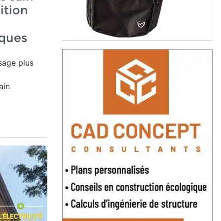
sition
ques
usage plus
ain