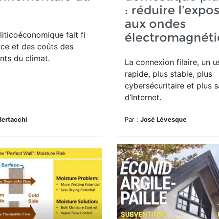
i
: réduire l’expo
aux ondes
oliticoéconomique
fait fi
électromagnéti
nce et des coûts des
ts du climat.
La connexion filaire, un 
rapide, plus stable, plus
cybersécuritaire et plus s
d’Internet.
Bertacchi
Par :
José Lévesque