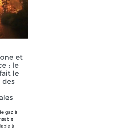
one et
e : le
ait le
 des
ales
de gaz à
ensable
dable à