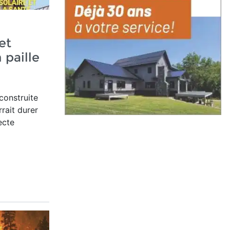
et
 paille
construite
rait durer
ecte