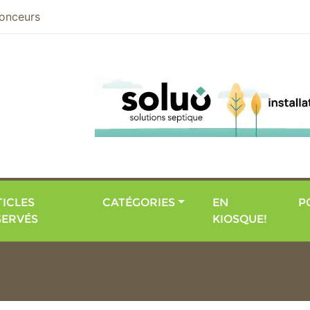
nier
onceurs
ICLES
CATÉGORIES
EN
P
SERVÉS
KIOSQUE!