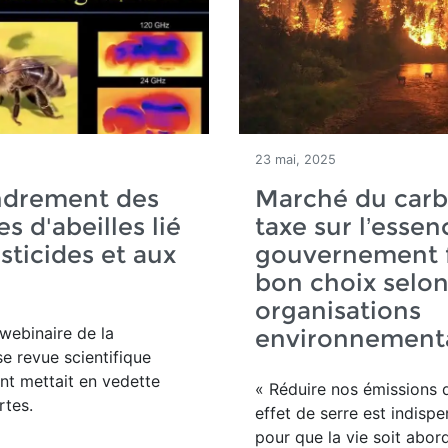
5
23 mai, 2025
ndrement des
Marché du carb
s d'abeilles lié
taxe sur l’essenc
sticides et aux
gouvernement f
bon choix selon
organisations
webinaire de la
environnement
se revue scientifique
t mettait en vedette
« Réduire nos émissions 
rtes.
effet de serre est indisp
pour que la vie soit abor