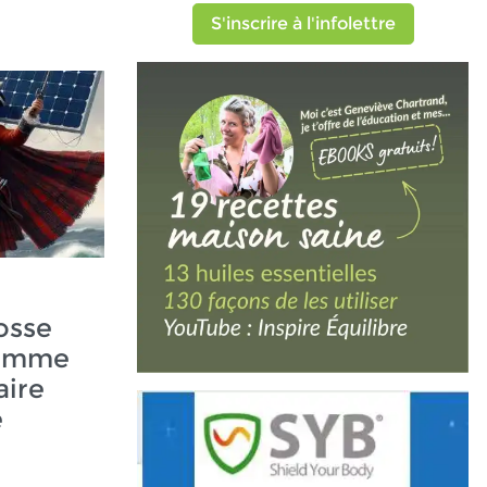
S'inscrire à l'infolettre
osse
ramme
aire
e