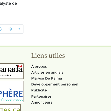
nalyste de
8
19
»
Liens utiles
À propos
Articles en anglais
Maryse De Palma
Développement personnel
Publicité
Partenaires
Annonceurs