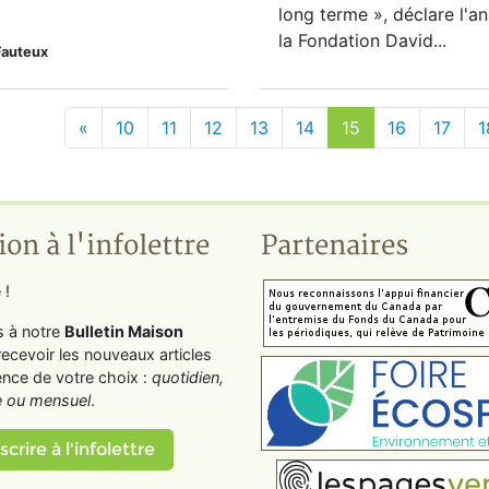
long terme », déclare l'a
la Fondation David...
Fauteux
«
10
11
12
13
14
15
16
17
1
ion à l'infolettre
Partenaires
 !
s à notre
Bulletin Maison
recevoir les nouveaux articles
ence de votre choix :
quotidien,
 ou mensuel
.
scrire à l'infolettre