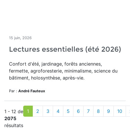
15 juin, 2026
Lectures essentielles (été 2026)
Confort d'été, jardinage, forêts anciennes,
fermette, agroforesterie, minimalisme, science du
bâtiment, holosynthèse, après-vie.
Par :
André Fauteux
1
2
3
4
5
6
7
8
9
10
1 - 12 de
2075
résultats