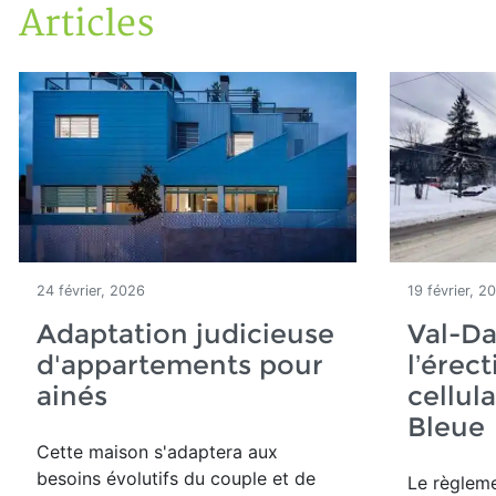
Articles
Accueil
Articles
24 février, 2026
19 février, 2
Adaptation judicieuse
Val-Da
d'appartements pour
l’érec
ainés
cellula
Bleu
Cette maison
s'adaptera aux
besoins évolutifs du couple et de
Le règleme