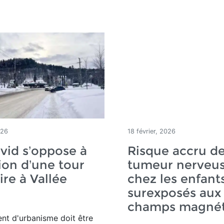
026
18 février, 2026
vid s’oppose à
Risque accru d
tion d’une tour
tumeur nerveu
ire à Vallée
chez les enfant
e
surexposés aux
champs magnét
nt d'urbanisme doit être