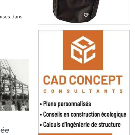
ises dans
vée