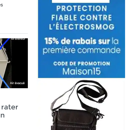
es
rater
un