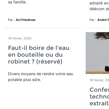
sa famille.
adopté ava
télécom d
Par :
Avi Friedman
Par :
André 
18 février, 2026
Faut-il boire de l'eau
en bouteille ou du
robinet ? (réservé)
Divers moyens de rendre votre eau
potable plus sûre.
18 février, 2
Confes
techno
extrait