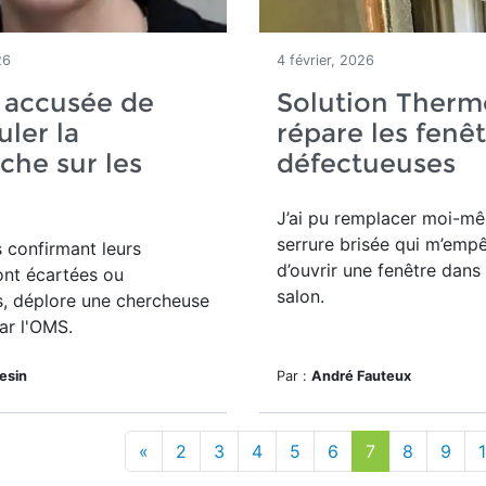
26
4 février, 2026
 accusée de
Solution Therm
ler la
répare les fenê
che sur les
défectueuses
J’ai pu remplacer moi-m
serrure brisée qui m’emp
 confirmant leurs
d’ouvrir une fenêtre dan
ont écartées ou
salon.
s, déplore une chercheuse
ar l'OMS.
lesin
Par :
André Fauteux
«
2
3
4
5
6
7
8
9