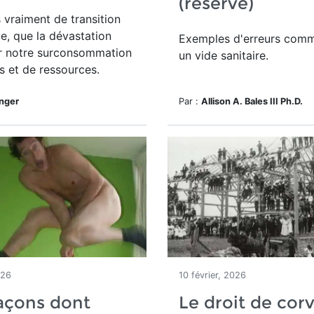
(réservé)
s vraiment de transition
e, que la dévastation
Exemples d'erreurs comm
r notre surconsommation
un vide sanitaire.
s et de ressources.
inger
Par :
Allison A. Bales III Ph.D.
026
10 février, 2026
açons dont
Le droit de cor