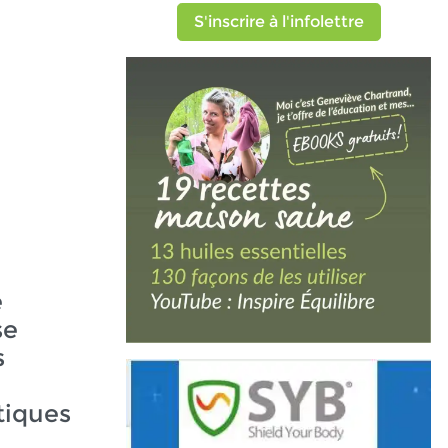
S'inscrire à l'infolettre
e
se
s
iques