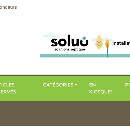
nier
onceurs
ICLES
CATÉGORIES
EN
P
SERVÉS
KIOSQUE!