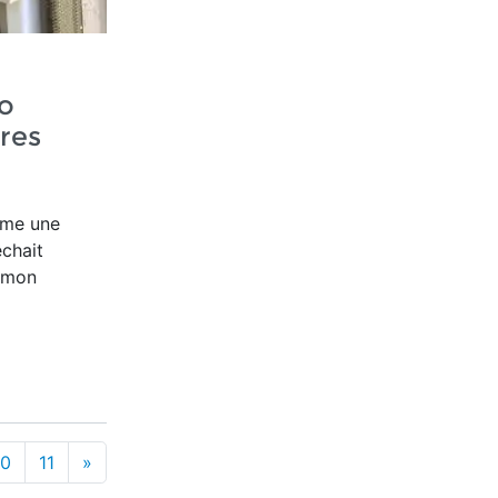
o
tres
ême une
êchait
s mon
10
11
»