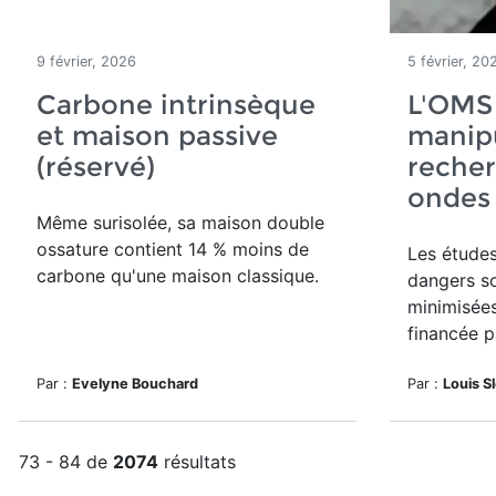
9 février, 2026
5 février, 20
Carbone intrinsèque
L'OMS
et maison passive
manipu
(réservé)
recher
ondes
Même surisolée, sa maison double
ossature contient 14 % moins de
Les études
carbone qu'une maison classique.
dangers s
minimisée
financée p
Par :
Evelyne Bouchard
Par :
Louis S
73 - 84 de
2074
résultats