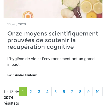
10 juin, 2026
Onze moyens scientifiquement
prouvées de soutenir la
récupération cognitive
L'hygiène de vie et l'environnement ont un grand
impact.
Par :
André Fauteux
1
2
3
4
5
6
7
8
9
10
1 - 12 de
2074
résultats