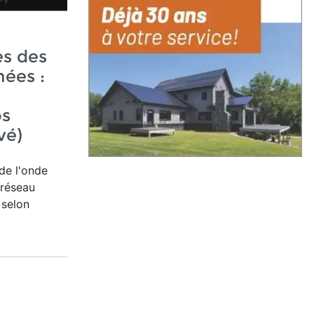
s des
ées :
os
vé)
de l'onde
 réseau
 selon