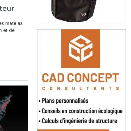
teur
es matelas
n et de