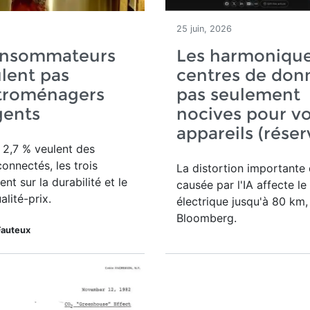
25 juin, 2026
onsommateurs
Les harmonique
lent pas
centres de donn
ctroménagers
pas seulement
igents
nocives pour v
appareils (réser
 2,7 % veulent des
connectés, les trois
La distortion importante 
nt sur la durabilité et le
causée par l'IA affecte le
alité-prix.
électrique jusqu'à 80 km,
Bloomberg.
Fauteux