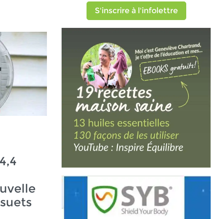
S'inscrire à l'infolettre
4,4
uvelle
ésuets