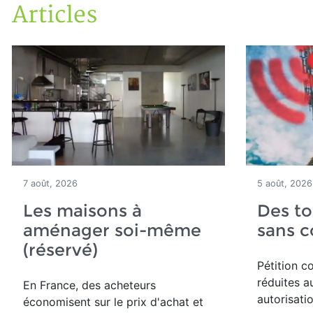
Articles
Accueil
Articles
7 août, 2026
5 août, 2026
Les maisons à
Des to
aménager soi-même
sans 
(réservé)
Pétition co
réduites a
En France, des acheteurs
autorisati
économisent sur le prix d'achat et