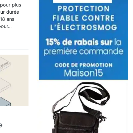
 pour plus
eur durée
 18 ans
our...
e