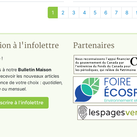
1
2
3
4
5
6
7
8
ion à l'infolettre
Partenaires
 !
s à notre
Bulletin Maison
recevoir les nouveaux articles
ence de votre choix :
quotidien,
 ou mensuel
.
scrire à l'infolettre