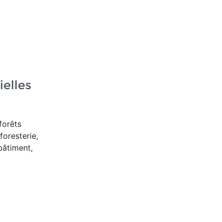
ielles
forêts
foresterie,
bâtiment,