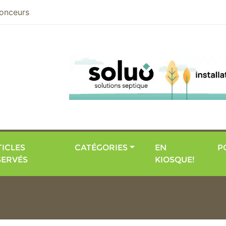
nier
onceurs
ICLES
CATÉGORIES
EN
P
SERVÉS
KIOSQUE!