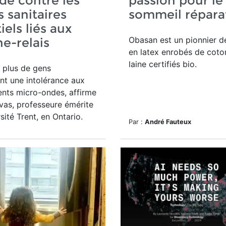
de contre les
passion pour le
s sanitaires
sommeil répara
iels liés aux
Obasan est un pionnier d
e-relais
en latex enrobés de coto
laine certifiés bio.
 plus de gens
t une intolérance aux
nts micro-ondes, affirme
vas,
professeure émérite
sité Trent, en Ontario.
Par :
André Fauteux