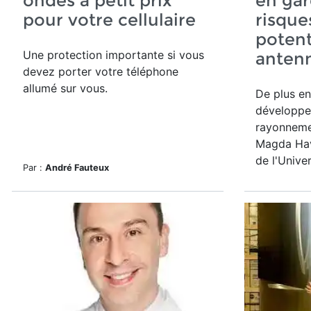
ondes à petit prix
en gar
pour votre cellulaire
risque
potent
Une protection importante si vous
antenn
devez porter votre téléphone
allumé sur vous.
De plus en
développen
rayonneme
Magda Ha
de l'Univer
Par :
André Fauteux