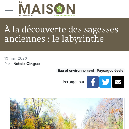
Aller au menu principal
Aller au contenu principal
À la découverte des sagesses
anciennes : le labyrinthe
À la découverte des sagesses an
Accueil
19 mai, 2020
Par :
Natalie Gingras
Articles
Eau et environnement
Paysages écolo
Eau et environnement
Eau et environnement
Facebook
Twitte
Co
Partager sur
À la découverte des sagesses anciennes : le labyrinth