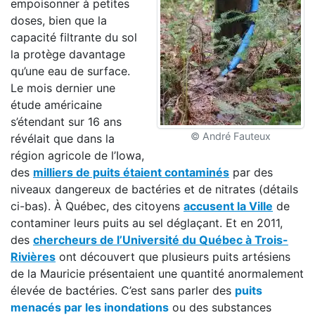
empoisonner à petites
doses, bien que la
capacité filtrante du sol
la protège davantage
qu’une eau de surface.
Le mois dernier une
étude américaine
s’étendant sur 16 ans
© André Fauteux
révélait que dans la
région agricole de l’Iowa,
des
milliers de puits étaient contaminés
par des
niveaux dangereux de bactéries et de nitrates (détails
ci-bas). À Québec, des citoyens
accusent la Ville
de
contaminer leurs puits au sel déglaçant. Et en 2011,
des
chercheurs de l’Université du Québec à Trois-
Rivières
ont découvert que plusieurs puits artésiens
de la Mauricie présentaient une quantité anormalement
élevée de bactéries. C’est sans parler des
puits
menacés par les inondations
ou des substances