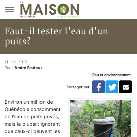
Aller au menu principal
Aller au contenu principal
Faut-il tester l'eau d'un
puits?
Faut-il tester l'eau d'un puits?
Accueil
11 juin, 2019
Par :
André Fauteux
Articles
Eau et environnement
Eau et environnement
Eau et environnement
Facebook
Twitte
Co
Partager sur
Faut-il tester l'eau d'un puits?
Environ un million de
Québécois consomment
de l’eau de puits privés,
mais la plupart ignorent
que ceux-ci peuvent les