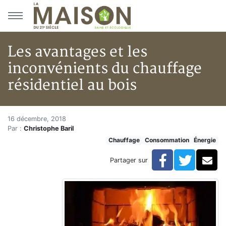
Aller au menu principal
Aller au contenu principal
Les avantages et les
inconvénients du chauffage
résidentiel au bois
Les avantages et les inconvénie
Accueil
16 décembre, 2018
Par :
Christophe Baril
Articles
Chauffage
Consommation
Énergie
Énergie
Chauffage
Facebook
Twitte
Co
Partager sur
Les avantages et les inconvénients du chauffage résid