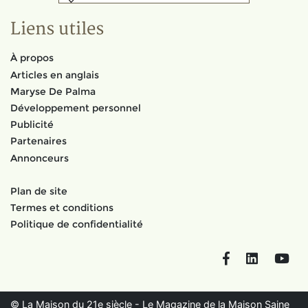
Liens utiles
À propos
Articles en anglais
Maryse De Palma
Développement personnel
Publicité
Partenaires
Annonceurs
Plan de site
Termes et conditions
Politique de confidentialité
Facebook
LinkedIn
You
© La Maison du 21e siècle - Le Magazine de la Maison Saine