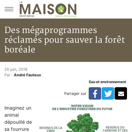
Aller au menu principal
Aller au contenu principal
Des mégaprogrammes
réclamés pour sauver la forêt
boréale
Des mégaprogrammes réclamés 
Accueil
26 juin, 2018
Par :
André Fauteux
Articles
Eau et environnement
Eau et environnement
Eau et environnement
Facebook
Twitte
Co
Partager sur
Des mégaprogrammes réclamés pour sauver la forêt 
Imaginez un
animal
dépouillé de
sa fourrure