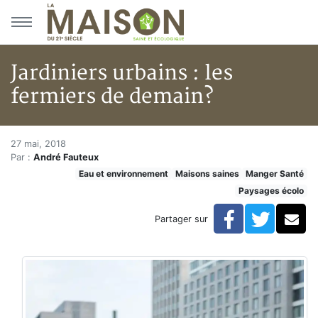
Aller au menu principal
Aller au contenu principal
Jardiniers urbains : les
fermiers de demain?
Jardiniers urbains : les fermie
Accueil
27 mai, 2018
Par :
André Fauteux
Articles
Eau et environnement
Maisons saines
Manger Santé
Maisons saines
Paysages écolo
Hypersensibilités environnementales
Jardiniers urbains : les fermiers de demain?
Facebook
Twitte
Co
Partager sur