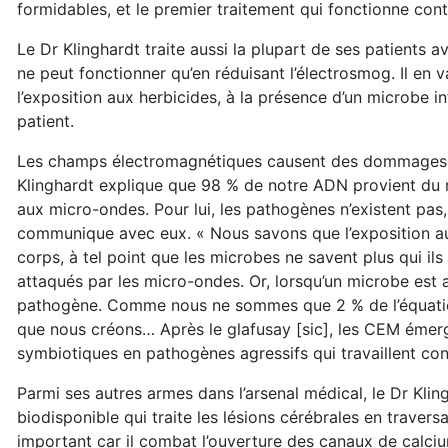
formidables, et le premier traitement qui fonctionne cont
Le Dr Klinghardt traite aussi la plupart de ses patients a
ne peut fonctionner qu’en réduisant l’électrosmog. Il en
l’exposition aux herbicides, à la présence d’un microbe 
patient.
Les champs électromagnétiques causent des dommages en
Klinghardt explique que 98 % de notre ADN provient du 
aux micro-ondes. Pour lui, les pathogènes n’existent pa
communique avec eux. « Nous savons que l’exposition au
corps, à tel point que les microbes ne savent plus qui il
attaqués par les micro-ondes. Or, lorsqu’un microbe est a
pathogène. Comme nous ne sommes que 2 % de l’équation
que nous créons… Après le glafusay [sic], les CEM émer
symbiotiques en pathogènes agressifs qui travaillent con
Parmi ses autres armes dans l’arsenal médical, le Dr Klin
biodisponible qui traite les lésions cérébrales en trave
important car il combat l’ouverture des canaux de calci