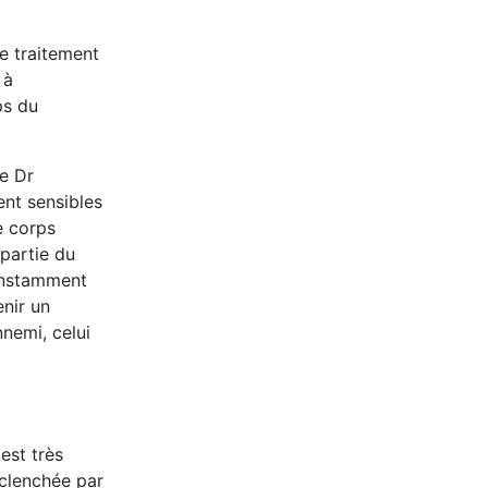
le traitement
 à
ps du
e Dr
nt sensibles
e corps
partie du
constamment
enir un
nemi, celui
est très
éclenchée par