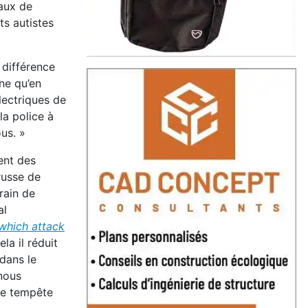
eaux de
ts autistes
a différence
ne qu’en
lectriques de
la police à
us. »
ment des
russe de
train de
al
 which attack
la il réduit
 dans le
 nous
ne tempête