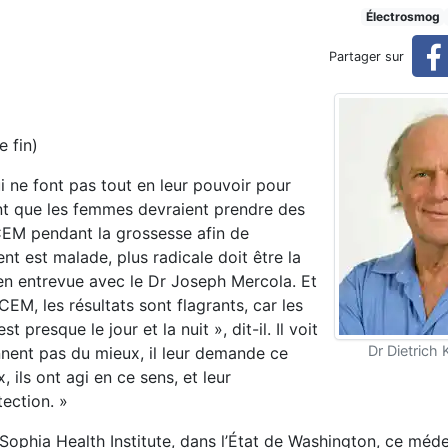
s femmes enceintes doivent é
Électrosmog
Partager sur
 éviter l’électrosmog
e fin)
ui ne font pas tout en leur pouvoir pour
nt que les femmes devraient prendre des
CEM pendant la grossesse afin de
ent est malade, plus radicale doit être la
en entrevue avec le Dr Joseph Mercola. Et
M, les résultats sont flagrants, car les
 presque le jour et la nuit », dit-il. Il voit
Dr Dietrich 
ennent pas du mieux, il leur demande ce
, ils ont agi en ce sens, et leur
ection. »
Sophia Health Institute, dans l’État de Washington, ce méde