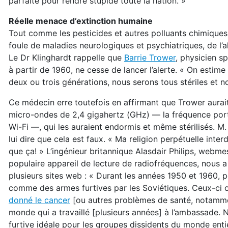
parfaite pour rendre stupide toute la nation. »
Réelle menace d’extinction humaine
Tout comme les pesticides et autres polluants chimiques, 
foule de maladies neurologiques et psychiatriques, de l’a
Le Dr Klinghardt rappelle que
Barrie Trower
, physicien s
à partir de 1960, ne cesse de lancer l’alerte. « On estim
deux ou trois générations, nous serons tous stériles et 
Ce médecin erre toutefois en affirmant que Trower aurai
micro-ondes de 2,4 gigahertz (GHz) — la fréquence porteus
Wi-Fi —, qui les auraient endormis et même stérilisés. M.
lui dire que cela est faux. «
Ma religion perpétuelle inter
que ça! »
L’ingénieur britannique Alasdair Philips, webme
populaire appareil de lecture de radiofréquences, nous a p
plusieurs sites web : « Durant les années 1950 et 1960, p
comme des armes furtives par les Soviétiques. Ceux-ci 
donné le cancer
[ou autres problèmes de santé, notamme
monde qui a travaillé [plusieurs années] à l’ambassade. N
furtive idéale pour les groupes dissidents du monde enti