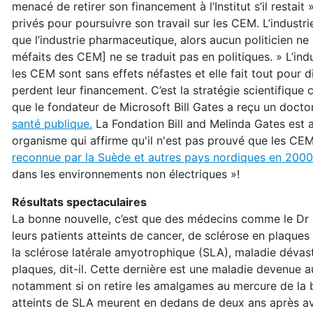
menacé de retirer son financement à l’Institut s’il resta
privés pour poursuivre son travail sur les CEM. L’industr
que l’industrie pharmaceutique, alors aucun politicien ne
méfaits des CEM] ne se traduit pas en politiques. » L’indu
les CEM sont sans effets néfastes et elle fait tout pour d
perdent leur financement. C’est la stratégie scientifique
que le fondateur de Microsoft Bill Gates a reçu un doctora
santé publique.
La Fondation Bill and Melinda Gates est 
organisme qui affirme qu'il n'est pas prouvé que les CE
reconnue par la Suède et autres pays nordiques en 200
dans les environnements non électriques »!
Résultats spectaculaires
La bonne nouvelle, c’est que des médecins comme le Dr 
leurs patients atteints de cancer, de sclérose en plaque
la sclérose latérale amyotrophique (SLA), maladie dévast
plaques, dit-il. Cette dernière est une maladie devenue au
notamment si on retire les amalgames au mercure de la b
atteints de SLA meurent en dedans de deux ans après avo