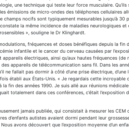
ogie, une technique qui teste leur force musculaire. Qu’ils
r les émissions de micro-ondes des téléphones cellulaires al
de champs nocifs sont typiquement mesurables jusqu’à 30 p
n constate la même incidence de maladies neurologiques et
osensibles », souligne le Dr Klinghardt.
odulations, fréquences et doses bénéfiques depuis la fin 
cémie infantile et le cancer du cerveau causées par l’exposi
appareils électriques, ainsi qu’aux hautes fréquences (de mi
t des appareils de télécommunication sans fil. Dans les ann
il ne fallait pas dormir à côté d’une prise électrique, d’une
 fois établi aux États-Unis. « Je regardais cette incroyable 
 à la fin des années 1990. Je suis allé aux réunions médical
uait totalement dans ces conférences, c’était l’exposition 
eusement jamais publiée, qui consistait à mesurer les CEM 
s d’enfants autistes avaient dormi pendant leur grossesse,
 Nous avons découvert que l’exposition moyenne d’un enfan