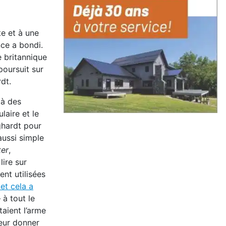
te et à une
nce a bondi.
e britannique
poursuit sur
dt.
 à des
laire et le
ghardt pour
aussi simple
ter
,
lire sur
ent utilisées
et cela a
à tout le
taient l’arme
leur donner