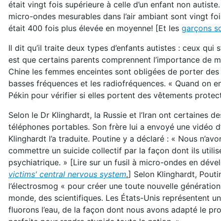
était vingt fois supérieure à celle d’un enfant non autist
micro-ondes mesurables dans l’air ambiant sont vingt fois 
était 400 fois plus élevée en moyenne! [Et les
garçons so
Il dit qu’il traite deux types d’enfants autistes : ceux qu
est que certains parents comprennent l’importance de mi
Chine les femmes enceintes sont obligées de porter des 
basses fréquences et les radiofréquences. « Quand on ent
Pékin pour vérifier si elles portent des vêtements prote
Selon le Dr Klinghardt, la Russie et l’Iran ont certaines 
téléphones portables. Son frère lui a envoyé une vidéo 
Klinghardt l’a traduite. Poutine y a déclaré : « Nous n’avo
commettre un suicide collectif par la façon dont ils utilisent
psychiatrique. » [Lire sur un fusil à micro-ondes en dév
victims' central nervous system
.
] Selon Klinghardt, Pouti
l’électrosmog « pour créer une toute nouvelle génération 
monde, des scientifiques. Les États-Unis représentent un
fluorons l’eau, de la façon dont nous avons adapté le p