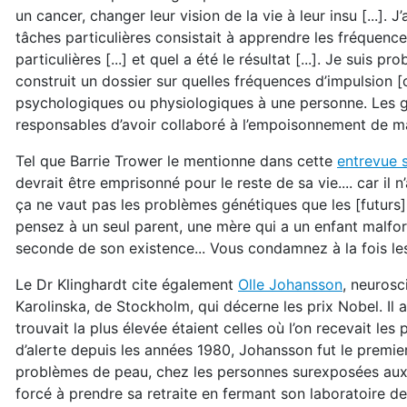
un cancer, changer leur vision de la vie à leur insu [...].
tâches particulières consistait à apprendre les fréquences
particulières [...] et quel a été le résultat [...]. Je suis
construit un dossier sur quelles fréquences d’impulsio
psychologiques ou physiologiques à une personne. Les g
responsables d’avoir collaboré à l’empoisonnement de ma
Tel que Barrie Trower le mentionne dans cette
entrevue 
devrait être emprisonné pour le reste de sa vie.... car il
ça ne vaut pas les problèmes génétiques que les [futurs]
pensez à un seul parent, une mère qui a un enfant malfo
seconde de son existence... Vous condamnez à la fois les 
Le Dr Klinghardt cite également
Olle Johansson
, neurosc
Karolinska, de Stockholm, qui décerne les prix Nobel. Il 
trouvait la plus élevée étaient celles où l’on recevait l
d’alerte depuis les années 1980, Johansson fut le premie
problèmes de peau, chez les personnes surexposées aux é
forcé à prendre sa retraite en fermant son laboratoire d