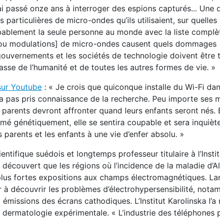
 J’ai passé onze ans à interroger des espions capturés... Une
 particulières de micro-ondes qu’ils utilisaient, sur quelles
 probablement la seule personne au monde avec la liste complète 
n [ou modulations] de micro-ondes causent quels dommages
ouvernements et les sociétés de technologie doivent être 
sse de l’humanité et de toutes les autres formes de vie. »
sur Youtube
: « Je crois que quiconque installe du Wi-Fi da
 n’a pas pris connaissance de la recherche. Peu importe ses 
 parents devront affronter quand leurs enfants seront nés. 
rmé génétiquement, elle se sentira coupable et sera inquièt
parents et les enfants à une vie d’enfer absolu. »
ientifique suédois et longtemps professeur titulaire à l’Instit
a découvert que les régions où l’incidence de la maladie d’A
es plus fortes expositions aux champs électromagnétiques. L
r à découvrir les problèmes d’électrohypersensibilité, nota
missions des écrans cathodiques. L’Institut Karolinska l’
e dermatologie expérimentale. « L’industrie des téléphones 