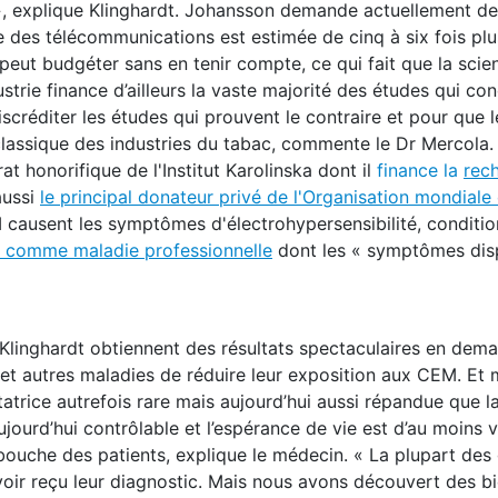
it », explique Klinghardt. Johansson demande actuellement d
ie des télécommunications est estimée de cinq à six fois pl
 peut budgéter sans en tenir compte, ce qui fait que la scien
strie finance d’ailleurs la vaste majorité des études qui co
iscréditer les études qui prouvent le contraire et pour que 
 classique des industries du tabac, commente le Dr Mercola. I
t honorifique de l'Institut Karolinska dont il
finance la
rec
aussi
le principal donateur privé de l'Organisation mondiale 
M causent les symptômes d'électrohypersensibilité, conditi
0 comme maladie professionnelle
dont les « symptômes dis
Klinghardt obtiennent des résultats spectaculaires en dem
s et autres maladies de réduire leur exposition aux CEM. E
atrice autrefois rare mais aujourd’hui aussi répandue que l
jourd’hui contrôlable et l’espérance de vie est d’au moins v
ouche des patients, explique le médecin. « La plupart des
ir reçu leur diagnostic. Mais nous avons découvert des bi