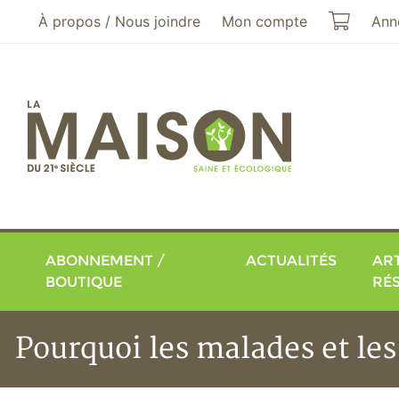
Aller au menu principal
Aller au contenu principal
Mon pa
À propos / Nous joindre
Mon compte
Ann
ABONNEMENT /
ACTUALITÉS
ART
BOUTIQUE
RÉ
Pourquoi les malades et le