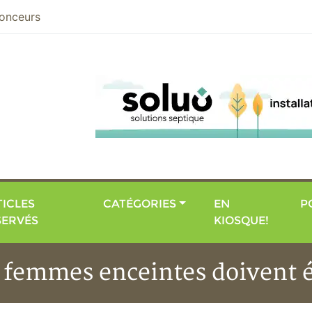
nier
onceurs
ICLES
CATÉGORIES
EN
P
SERVÉS
KIOSQUE!
s femmes enceintes doivent é