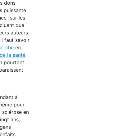
es dons
us puissante
ce [sur les
ncluent que
leurs auteurs
l faut savoir
herche en
de la santé,
on pourtant
paraissent
andant à
t même pour
a sclérose en
ingt ans,
 gens
enfaits