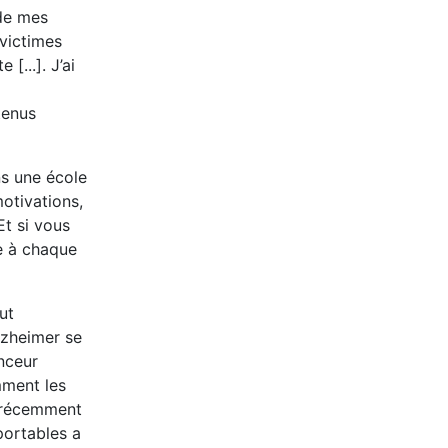
 de mes
 victimes
[...]. J’ai
tenus
ns une école
motivations,
Et si vous
e à chaque
ut
lzheimer se
anceur
mment les
a récemment
portables a