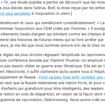
e. » Or, une étude publiée a permis de découvrir que les niv
plus élevés dans l’utérus. Bref, la dose reçue par les enfan
nt plus sensibles
à l'exposition
in utero
.]
i s’améliorent et ceux qui s’améliorent considérablement. « L
nimiser l’exposition aux CEM créés par l’homme. » Il soulig
vêtements tissés d’argent qui blindent contre les champs é
end des histoires de futures mères qui se font arrêter par 
cteurs, je me dis que nous sommes encore loin de là chez no
des règles les plus strictes régissant l’amplitude du rayonne
d’une conférence donnée par Vladimir Poutine. Un employé 
ns pas besoin d’aller en guerre avec l’Amérique. Elle est en 
 l’électricité, il suffit d’attendre qu’ils soient tous à l’hôpit
eloppement en Russie :
Putin targets foes with 'zombie' gun
ne veut que la Russie redevienne une nation forte, et pour ce
d’enfants qui grandiront pour être intelligents, des leaders
e nation en voie de disparition, en raison de la façon dont
rogramme de vaccination, l’électrosmog. Nous avons créé u