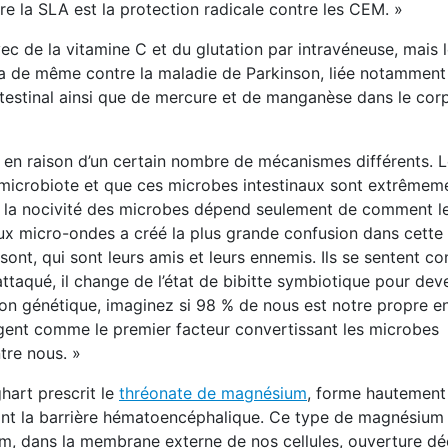
re la SLA est la protection radicale contre les CEM. »
vec de la vitamine C et du glutation par intravéneuse, mais 
 va de même contre la maladie de Parkinson, liée notamment
intestinal ainsi que de mercure et de manganèse dans le cor
 raison d’un certain nombre de mécanismes différents. L
microbiote et que ces microbes intestinaux sont extrêmeme
s, la nocivité des microbes dépend seulement de comment l
x micro-ondes a créé la plus grande confusion dans cette 
s sont, qui sont leurs amis et leurs ennemis. Ils se sentent 
ttaqué, il change de l’état de bibitte symbiotique pour dev
 génétique, imaginez si 98 % de nous est notre propre en
gent comme le premier facteur convertissant les microbes
tre nous. »
ghart prescrit le
thréonate de magnésium
, forme hautement
rsant la barrière hématoencéphalique. Ce type de magnésium 
um, dans la membrane externe de nos cellules, ouverture d