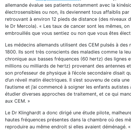
allemande évalue ses patients notamment avec la kinésiol
électrosensibles ou non, ils deviennent tous affaiblis pa
retrouvant à environ 12 pieds de distance (des niveaux 
le Dr Mercola). « Les taux de cancer sont les mêmes, o
embrouillés que vous sentiez ou non que vous êtes électr
Les médecins allemands utilisent des CEM pulsés à des m
1800. Ils sont très conscients des maladies comme la leu
chronique aux basses fréquences (60 hertz) des lignes et 
millions ou milliards de hertz) provenant des antennes e
son professeur de physique à l’école secondaire disait qu’
d’un réveil matin électriques. Il s’est souvenu de cela une
l’autisme et j’ai commencé à soigner les enfants autistes
étudier diverses approches de traitement, et ce qui manq
aux CEM. »
Le Dr Klinghardt a donc dirigé une étude pilote, malheur
hautes fréquences présentes dans la chambre où des mère
reproduire au même endroit si elles avaient déménagé. «