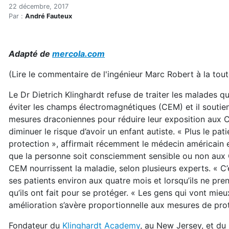
Pourquoi les malades et le
Accueil
22 décembre, 2017
Par :
André Fauteux
Articles
Maisons saines
Hypersensibilités environnementales
Adapté de
mercola.com
Pourquoi les malades et les femmes enceintes doivent
(Lire le commentaire de l'ingénieur Marc Robert à la tout
Le Dr Dietrich Klinghardt refuse de traiter les malades q
éviter les champs électromagnétiques (CEM) et il soutie
mesures draconiennes pour réduire leur exposition aux 
diminuer le risque d’avoir un enfant autiste. « Plus le pati
protection », affirmait récemment le médecin américain 
que la personne soit consciemment sensible ou non aux CE
CEM nourrissent la maladie, selon plusieurs experts. « C’est
ses patients environ aux quatre mois et lorsqu’ils ne pr
qu’ils ont fait pour se protéger. « Les gens qui vont mieux
amélioration s’avère proportionnelle aux mesures de prot
Fondateur du
Klinghardt Academy
, au New Jersey, et du 