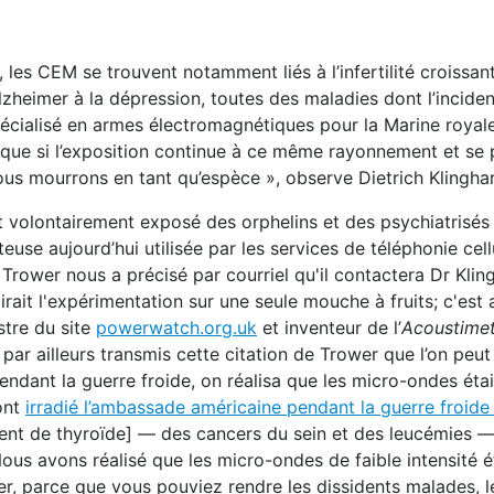
les CEM se trouvent notamment liés à l’infertilité croissan
lzheimer à la dépression, toutes des maladies dont l’incide
pécialisé en armes électromagnétiques pour la Marine royal
e que si l’exposition continue à ce même rayonnement et se 
nous mourrons en tant qu’espèce », observe Dietrich Klinghar
t volontairement exposé des orphelins et des psychiatrisés
e aujourd’hui utilisée par les services de téléphonie cellu
 Trower nous a précisé par courriel qu'il contactera Dr Klin
dirait l'expérimentation sur une seule mouche à fruits;
c'est 
stre du site
powerwatch.org.uk
et inventeur de l’
Acoustime
ar ailleurs transmis cette citation de Trower que l’on peut 
endant la guerre froide, on réalisa que les micro-ondes étai
ont
irradié l’ambassade américaine pendant la guerre froide 
nt de thyroïde] — des cancers du sein et des leucémies — 
ous avons réalisé que les micro-ondes de faible intensité é
er, parce que vous pouviez rendre les dissidents malades, 