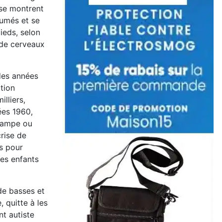
 se montrent
lumés et se
ieds, selon
 de cerveaux
des années
tion
lliers,
ées 1960,
 lampe ou
crise de
es pour
des enfants
de basses et
 quitte à les
t autiste