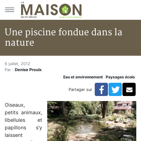
Aller au menu principal
Aller au contenu principal
Une piscine fondue dans la
nature
Une piscine fondue dans la nat
Accueil
6 juillet, 2012
Par :
Denise Proulx
Articles
Eau et environnement
Paysages écolo
Eau et environnement
Eau et environnement
Facebook
Twitte
Co
Partager sur
Une piscine fondue dans la nature
Oiseaux,
petits animaux,
libellules et
papillons s’y
laissent