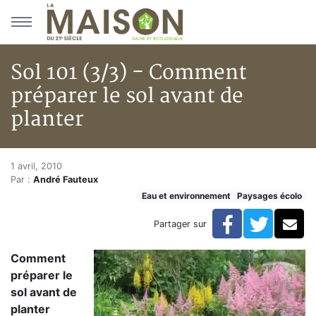
Aller au menu principal
Aller au contenu principal
Sol 101 (3/3) - Comment
préparer le sol avant de
planter
Sol 101 (3/3) - Comment prépar
Accueil
1 avril, 2010
Par :
André Fauteux
Articles
Eau et environnement
Paysages écolo
Eau et environnement
Eau et environnement
Facebook
Twitte
Co
Partager sur
Sol 101 (3/3) - Comment préparer le sol avant de plan
Comment
préparer le
sol avant de
planter