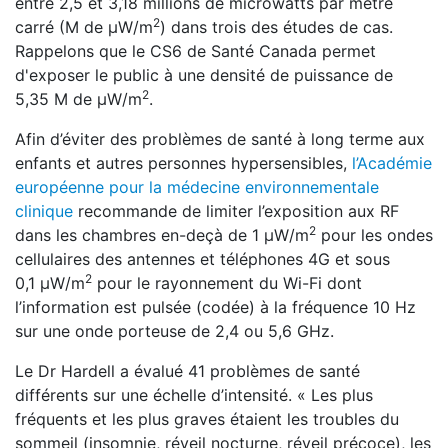
entre 2,5 et 3,18 millions de microwatts par mètre
2
carré (M de μW/m
) dans trois des études de cas.
Rappelons que le CS6 de Santé Canada permet
d'exposer le public à une densité de puissance de
2
5,35 M de μW/m
.
Afin d’éviter des problèmes de santé à long terme aux
enfants et autres personnes hypersensibles,
l’Académie
européenne pour la médecine environnementale
clinique
recommande de limiter l’exposition aux RF
2
dans les chambres en-deçà de 1 μW/m
pour les ondes
cellulaires des antennes et téléphones 4G et sous
2
0,1 μW/m
pour le rayonnement du Wi-Fi dont
l’information est pulsée (codée) à la fréquence 10 Hz
sur une onde porteuse de 2,4 ou 5,6 GHz.
Le Dr Hardell a évalué 41 problèmes de santé
différents sur une échelle d’intensité. « Les plus
fréquents et les plus graves étaient les troubles du
sommeil (insomnie, réveil nocturne, réveil précoce), les