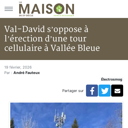
Aller au menu principal
Aller au contenu principal
Val-David s’oppose à
l’érection d’une tour
cellulaire à Vallée Bleue
Val-David s’oppose à l’érection
Accueil
19 février, 2026
Par :
André Fauteux
Articles
Électrosmog
Actualités
Val-David s’oppose à l’érection d’une tour cellulaire à
Facebook
Twitte
Co
Partager sur