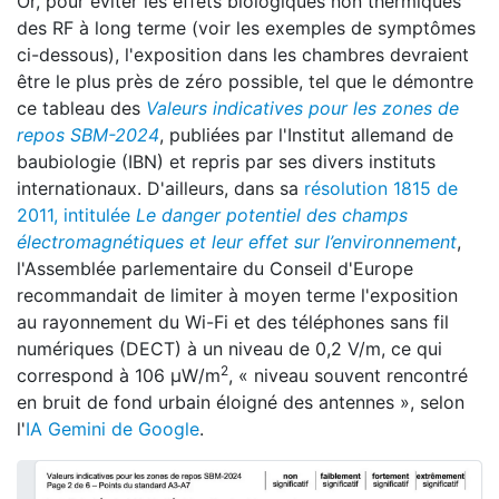
Or, pour éviter les effets biologiques non thermiques
des RF à long terme (voir les exemples de symptômes
ci-dessous), l'exposition dans les chambres devraient
être le plus près de zéro possible, tel que le démontre
ce tableau des
Valeurs indicatives pour les zones de
repos SBM-2024
, publiées par l'Institut allemand de
baubiologie (IBN) et repris par ses divers instituts
internationaux. D'ailleurs, dans sa
résolution 1815 de
2011, intitulée
Le danger potentiel des champs
électromagnétiques et leur effet sur l’environnement
,
l'Assemblée parlementaire du Conseil d'Europe
recommandait de limiter
à moyen terme l'exposition
au rayonnement du Wi-Fi et des téléphones sans fil
numériques (DECT) à un niveau de 0,2 V/m, ce qui
2
correspond à 106 μW/m
, « niveau souvent rencontré
en bruit de fond urbain éloigné des antennes », selon
l'
IA Gemini de Google
.