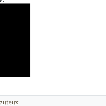
e :
auteux