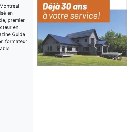
 Montreal
isé en
cle, premier
acteur en
gazine Guide
er, formateur
able.