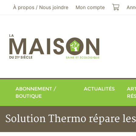
Aller au menu principal
Aller au contenu principal
Mon pa
À propos / Nous joindre
Mon compte
Ann
ABONNEMENT /
ACTUALITÉS
ART
BOUTIQUE
RÉ
Solution Thermo répare les