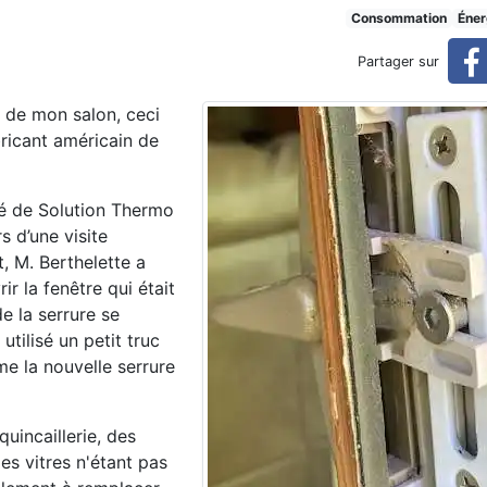
 fenêtres défectueuses
Consommation
Éner
Partager sur
s de mon salon, ceci
bricant américain de
isé de Solution Thermo
s d’une visite
t, M. Berthelette a
ir la fenêtre qui était
e la serrure se
 utilisé un petit truc
e la nouvelle serrure
uincaillerie, des
es vitres n'étant pas