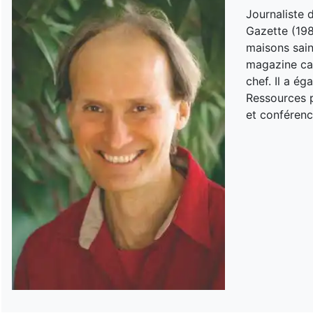
Journaliste 
Gazette (198
maisons sain
magazine can
chef. Il a é
Ressources p
et conférenc