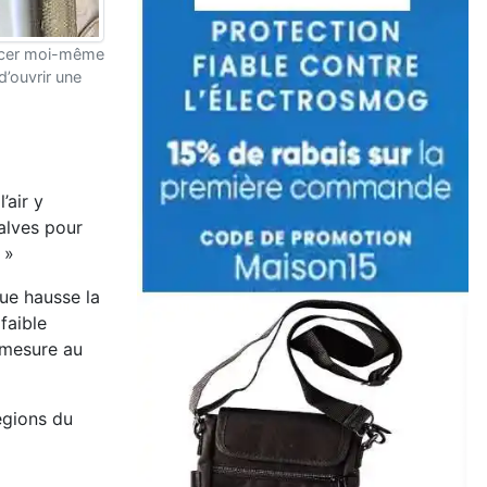
placer moi-même
d’ouvrir une
’air y
valves pour
 »
ue hausse la
faible
e mesure au
égions du