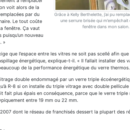
palement à remplacer
on voit alors de la
 remplacées par du
Grâce à Kelly Berthelette, j’ai pu rem
une serrure brisée qui m’empêchait 
naire. Le tout coûte
fenêtre dans mon salon.
la fenêtre. Ça vaut
s puisqu’un nouveau
. »
e que l’espace entre les vitres ne soit pas scellé afin que l
spillage énergétique, explique-t-il. « Il fallait installer des 
it beaucoup de la performance énergétique du verre thermos.
vitrage double endommagé par un verre triple écoénergétiq
’à R-8 si on installe du triple vitrage avec double pellicule 
soit fait plus épais en conséquence, parce que le verre tripl
 typiquement entre 19 mm ou 22 mm.
 2007 dont le réseau de franchisés dessert la plupart des r