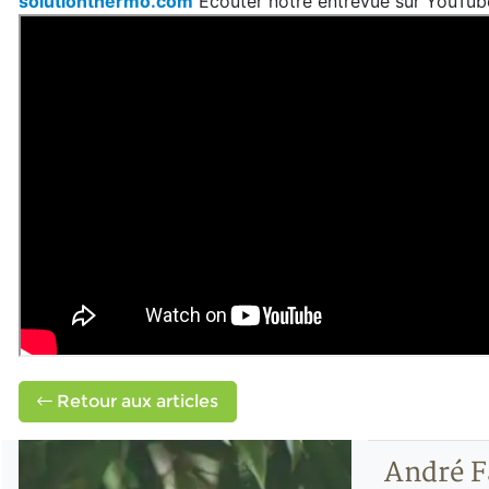
solutionthermo.com
Écouter notre entrevue sur YouTub
Retour aux articles
André F