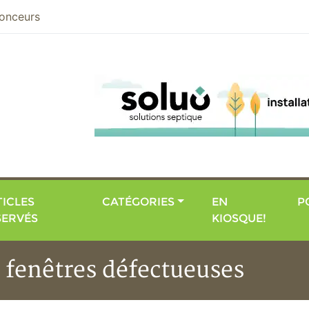
nier
onceurs
ICLES
CATÉGORIES
EN
P
SERVÉS
KIOSQUE!
 fenêtres défectueuses