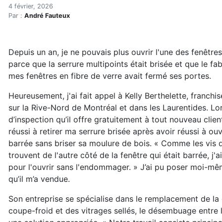
Solution Thermo répare les
Accueil
4 février, 2026
Par :
André Fauteux
Articles
Énergie
Chauffage
Depuis un an, je ne pouvais plus ouvrir l'une des fenêtre
Solution Thermo répare les fenêtres défectueuses
parce que la serrure multipoints était brisée et que le fa
mes fenêtres en fibre de verre avait fermé ses portes.
Heureusement, j'ai fait appel à Kelly Berthelette, franch
sur la Rive-Nord de Montréal et dans les Laurentides. Lor
d’inspection qu’il offre gratuitement à tout nouveau clien
réussi à retirer ma serrure brisée après avoir réussi à ouvr
barrée sans briser sa moulure de bois. « Comme les vis d
trouvent de l'autre côté de la fenêtre qui était barrée, j'ai
pour l'ouvrir sans l'endommager. » J’ai pu poser moi-mêm
qu’il m’a vendue.
Son entreprise se spécialise dans le remplacement de la q
coupe-froid et des vitrages sellés, le désembuage entre l