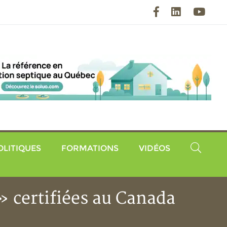
Facebook
LinkedIn
YouT
OLITIQUES
FORMATIONS
VIDÉOS
» certifiées au Canada