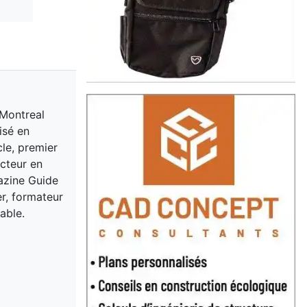
 Montreal
isé en
cle, premier
acteur en
gazine Guide
er, formateur
able.