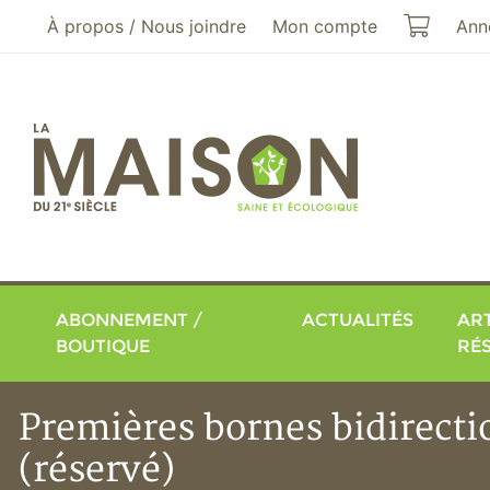
Aller au menu principal
Aller au contenu principal
Mon pa
À propos / Nous joindre
Mon compte
Ann
ABONNEMENT /
ACTUALITÉS
ART
BOUTIQUE
RÉ
Premières bornes bidirecti
(réservé)