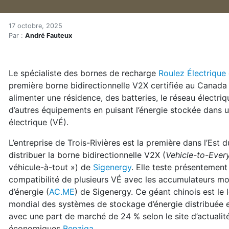
Premières bornes bidirecti
Accueil
17 octobre, 2025
Par :
André Fauteux
Articles
Énergie
Chauffage
Le spécialiste des bornes de recharge
Roulez Électrique
Premières bornes bidirectionnelles « véhicule-à-tout 
première borne bidirectionnelle V2X certifiée au Canada
alimenter une résidence, des batteries, le réseau électri
d’autres équipements en puisant l’énergie stockée dans u
électrique (VÉ).
L’entreprise de Trois-Rivières est la première dans l’Est 
distribuer la borne bidirectionnelle V2X (
Vehicle-to-Ever
véhicule-à-tout ») de
Sigenergy
. Elle teste présentement
compatibilité de plusieurs VÉ avec les accumulateurs mo
d’énergie (
AC.ME
) de Sigenergy. Ce géant chinois est le 
mondial des systèmes de stockage d’énergie distribuée 
avec une part de marché de 24 % selon le site d’actualit
économiques
Benziga
.