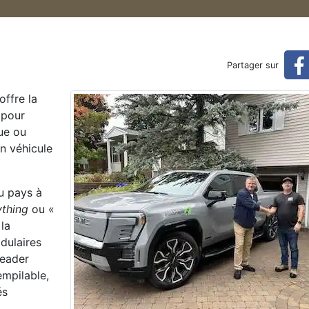
onnelles « véhicule-à-tout »
Partager sur
offre la
» certifiées au Canada (réservé)
 pour
que ou
n véhicule
du pays à
ything
ou «
 la
dulaires
leader
empilable,
és