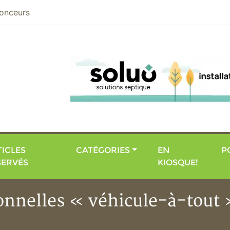
nier
onceurs
ICLES
CATÉGORIES
EN
P
SERVÉS
KIOSQUE!
onnelles « véhicule-à-tout 