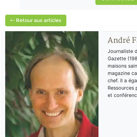
Retour aux articles
André F
Journaliste 
Gazette (198
maisons sain
magazine can
chef. Il a é
Ressources p
et conférenc