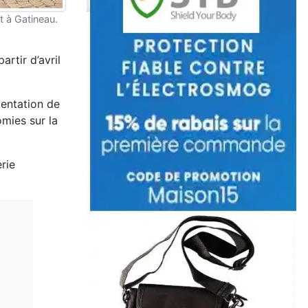
t à Gatineau.
rtir d’avril
mentation de
omies sur la
rie