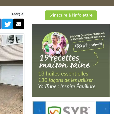
 certifiées au Canada (rése
Énergie
S'inscrire à l'infolettre
Facebook
Twitter
Courriel