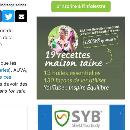
-ondes nocives
Maisons saines
S'inscrire à l'infolettre
Facebook
Twitter
Courriel
ion de
s des
se
 que les
aries
). AUVA,
de ces
s d’avoir des
ans for safe