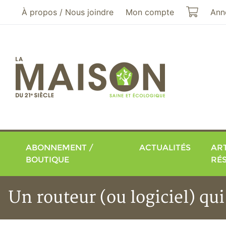
Aller au menu principal
Aller au contenu principal
Mon pa
À propos / Nous joindre
Mon compte
Ann
ABONNEMENT /
ACTUALITÉS
ART
BOUTIQUE
RÉ
Un routeur (ou logiciel) q