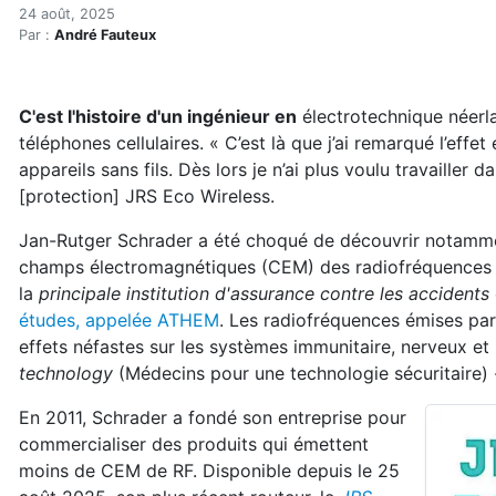
Un routeur (ou logiciel) q
Accueil
24 août, 2025
Par :
André Fauteux
Articles
Maisons saines
Hypersensibilités environnementales
C'est l'histoire d'un ingénieur en
électrotechnique néerla
Un routeur (ou logiciel) qui émet 90 % moins de mic
téléphones cellulaires. « C’est là que j’ai remarqué l’e
appareils sans fils. Dès lors je n’ai plus voulu travailler d
[protection] JRS Eco Wireless.
Jan-Rutger Schrader a été choqué de découvrir notamme
champs électromagnétiques (CEM) des radiofréquences
la
principale institution d'assurance contre les accidents
études, appelée ATHEM
. Les radiofréquences émises par
effets néfastes sur les systèmes immunitaire, nerveux et 
technology
(Médecins pour une technologie sécuritaire)
En 2011, Schrader a fondé son entreprise pour
commercialiser des produits qui émettent
moins de CEM de RF. Disponible depuis le 25