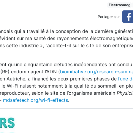
ui émet 90 % moins de micro
Électrosmog
Partager sur
ndais qui a travaillé à la conception de la dernière générat
ro-ondes nocives
ffet évident sur ma santé des rayonnements électromagnétique
ans cette industrie », raconte-t-il sur le site de son entrepri
nt qu’une cinquantaine d’études indépendantes ont conclu
 (RF) endommagent l’ADN (
bioinitiative.org/research-summ
en Autriche, a financé les deux premières phases de
l’une 
 le Wi-Fi nuisent notamment à la qualité du sommeil, en plu
reproducteur, selon le site de l’organisme américain
Physici
 -
mdsafetech.org/wi-fi-effects
.