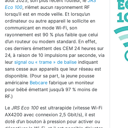
août 2025, son plus récent routeur, le
JRS
Eco 100
, n’émet aucun rayonnement RF
lorsqu’il est en mode veille. Et lorsqu’un
ordinateur ou autre appareil le sollicite en
communicant en mode Wi-Fi, son
rayonnement est 90 % plus faible que celui
d’un routeur ou modem standard. En effet,
ces derniers émettent des CEM 24 heures sur
24, à raison de 10 impulsions par seconde, via
leur
signal ou « trame » de balise
indiquant
sans cesse aux appareils que leur réseau est
disponible. (Pour sa part, la jeune pousse
américaine
Bebcare
fabrique un moniteur
pour bébé émettant jusqu’à 97 % moins de
RF.)
Le
JRS Eco 100
est ultrarapide (vitesse Wi-Fi
AX4200 avec connexion 2,5 Gbit/s), il est
doté d’un bouton à pression pour activer ou