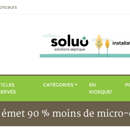
nier
onceurs
ICLES
CATÉGORIES
EN
P
SERVÉS
KIOSQUE!
ui émet 90 % moins de micro