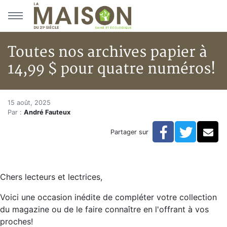
Aller au menu principal
Aller au contenu principal
Toutes nos archives papier à
14,99 $ pour quatre numéros!
Toutes nos archives papier à 1
Accueil
15 août, 2025
Par :
André Fauteux
Articles
Actualités
Facebook
Twitte
Co
Partager sur
Toutes nos archives papier à 14,99 $ pour quatre num
Chers lecteurs et lectrices,
Voici une occasion inédite de compléter votre collection
du magazine ou de le faire connaître en l'offrant à vos
proches!