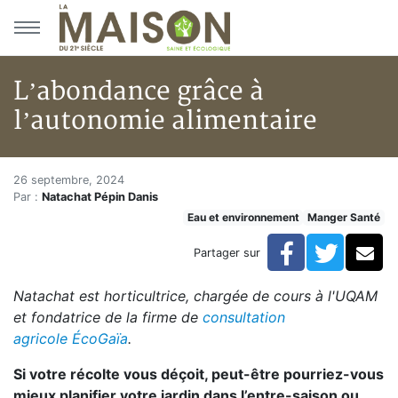
Aller au menu principal
Aller au contenu principal
L’abondance grâce à
l’autonomie alimentaire
L’abondance grâce à l’autonom
Accueil
26 septembre, 2024
Par :
Natachat Pépin Danis
Articles
Eau et environnement
Manger Santé
Eau et environnement
Eau et environnement
Facebook
Twitte
Co
Partager sur
L’abondance grâce à l’autonomie alimentaire
Natachat est horticultrice, chargée de cours à l'UQAM
et fondatrice de la firme de
consultation
agricole ÉcoGaïa
.
Si votre récolte vous déçoit, peut-être pourriez-vous
mieux planifier votre jardin dans l’entre-saison ou