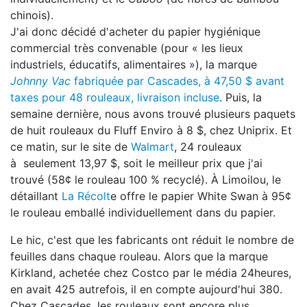
chinois).
J'ai donc décidé d'acheter du papier hygiénique
commercial très convenable (pour « les lieux
industriels, éducatifs, alimentaires »), la marque
Johnny Vac
fabriquée par Cascades, à 47,50 $ avant
taxes pour 48 rouleaux, livraison incluse
. Puis, la
semaine dernière, nous avons trouvé plusieurs paquets
de huit rouleaux du Fluff Enviro à 8 $, chez Uniprix. Et
ce matin, sur le site de
Walmart
, 24 rouleaux
à seulement 13,97 $, soit le meilleur prix que j'ai
trouvé (58¢ le rouleau 100 % recyclé). À Limoilou, le
détaillant
La Récolt
e offre le papier White Swan à 95¢
le rouleau emballé individuellement dans du papier.
Le hic, c'est que les fabricants ont réduit le nombre de
feuilles dans chaque rouleau. Alors que la marque
Kirkland, achetée chez Costco par le média 24heures,
en avait 425 autrefois, il en compte aujourd'hui 380.
Chez Cascades, les rouleaux sont encore plus