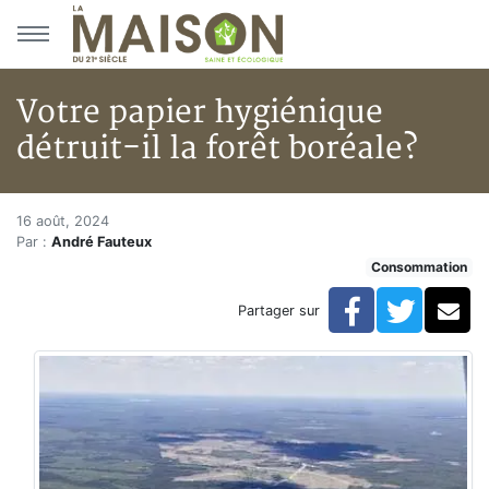
Aller au menu principal
Aller au contenu principal
Votre papier hygiénique
détruit-il la forêt boréale?
Votre papier hygiénique détruit
Accueil
16 août, 2024
Par :
André Fauteux
Articles
Consommation
Actualités
Votre papier hygiénique détruit-il la forêt boréale?
Facebook
Twitte
Co
Partager sur