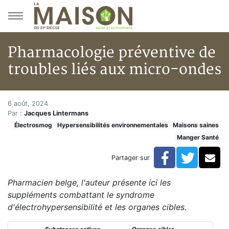
Aller au menu principal
Aller au contenu principal
Pharmacologie préventive de
troubles liés aux micro-ondes
Pharmacologie préventive de t
Accueil
6 août, 2024
Par :
Jacques Lintermans
Articles
Électrosmog
Hypersensibilités environnementales
Maisons saines
Maisons saines
Manger Santé
Hypersensibilités environnementales
Pharmacologie préventive de troubles liés aux micro
Facebook
Twitte
Co
Partager sur
Pharmacien belge, l'auteur présente ici les
suppléments combattant le syndrome
d'électrohypersensibilité et les organes cibles.