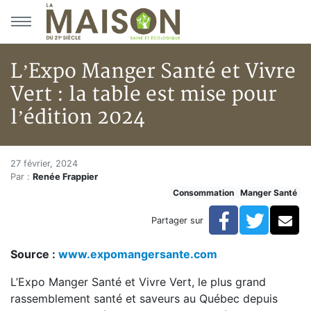
Aller au menu principal
Aller au contenu principal
L’Expo Manger Santé et Vivre
Vert : la table est mise pour
l’édition 2024
L’Expo Manger Santé et Vivre Ve
Accueil
27 février, 2024
Par :
Renée Frappier
Articles
Consommation
Manger Santé
Consommation
L’Expo Manger Santé et Vivre Vert : la table est mise 
Facebook
Twitte
Co
Partager sur
Source :
www.expomangersante.com
L’Expo Manger Santé et Vivre Vert, le plus grand
rassemblement santé et saveurs au Québec depuis