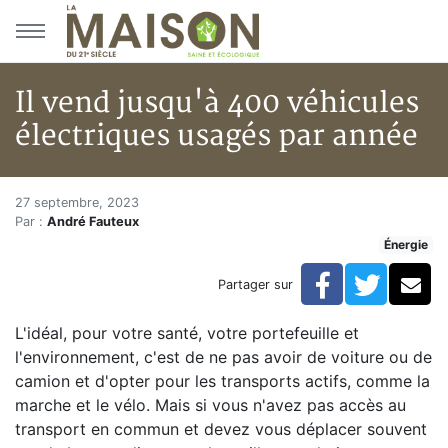
Aller au menu principal
Aller au contenu principal
Il vend jusqu'à 400 véhicules
électriques usagés par année
Il vend jusqu'à 400 véhicules 
Accueil
27 septembre, 2023
Par :
André Fauteux
Articles
Énergie
Énergie
Chauffage
Facebook
Twitte
Co
Partager sur
Il vend jusqu'à 400 véhicules électriques usagés par 
L'idéal, pour votre santé, votre portefeuille et
l'environnement, c'est de ne pas avoir de voiture ou de
camion et d'opter pour les transports actifs, comme la
marche et le vélo. Mais si vous n'avez pas accès au
transport en commun et devez vous déplacer souvent