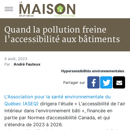
Aller au menu principal
Aller au contenu principal
Quand la pollution freine
l'accessibilité aux bâtiments
Quand la pollution freine l'acc
Accueil
4 août, 2023
Par :
André Fauteux
Articles
Hypersensibilités environnementales
Actualités
Quand la pollution freine l'accessibilité aux bâtiments
Facebook
Twitte
Co
Partager sur
L'Association pour la santé environnementale du
Québec (ASEQ)
dirigera l'étude « L'accessibilité de l'air
intérieur dans l'environnement bâti », financée en
partie par Normes d’accessibilité Canada, et qui
s'étendra de 2023 à 2026.